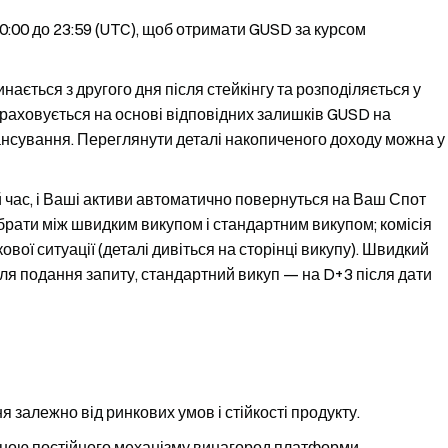
00 до 23:59 (UTC), щоб отримати GUSD за курсом
ається з другого дня після стейкінгу та розподіляється у
раховується на основі відповідних залишків GUSD на
нсування. Переглянути деталі накопиченого доходу можна у
 час, і Ваші активи автоматично повернуться на Ваш Спот
рати між швидким викупом і стандартним викупом; комісія
вої ситуації (деталі дивіться на сторінці викупу). Швидкий
сля подання запиту, стандартний викуп — на D+3 після дати
 залежно від ринкових умов і стійкості продукту.
тиною постійного механізму винагород платформи,