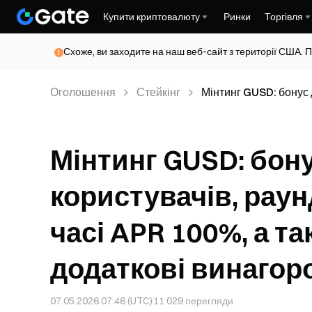
Купити криптовалюту
Ринки
Торгівля
Схоже, ви заходите на наш веб-сайт з території США. П
Оголошення
Стейкінг
Мінтинг GUSD: бонус 
APR 100%, а також La
Мінтинг GUSD: бон
користувачів, рау
часі APR 100%, а та
додаткові винагор
07.05.2026 07:46 (UTC)
11 029
перегляди