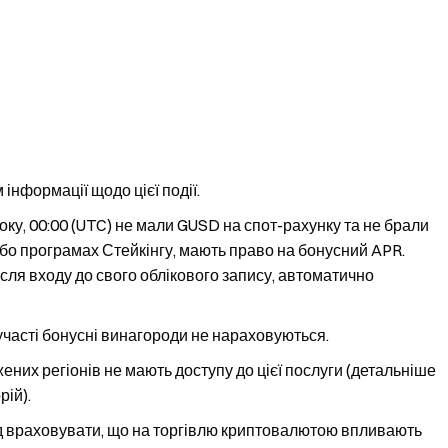
нформації щодо цієї події.
 року, 00:00 (UTC) не мали GUSD на спот-рахунку та не брали
 або програмах Стейкінгу, мають право на бонусний APR.
ісля входу до свого облікового запису, автоматично
і участі бонусні винагороди не нараховуються.
жених регіонів не мають доступу до цієї послуги (детальніше
ій).
д враховувати, що на торгівлю криптовалютою впливають