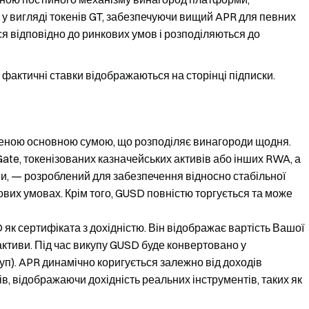
у вигляді токенів GT, забезпечуючи вищий APR для певних
я відповідно до ринкових умов і розподіляються до
 фактичні ставки відображаються на сторінці підписки.
щеною основною сумою, що розподіляє винагороди щодня.
ate, токенізованих казначейських активів або інших RWA, а
ми, — розроблений для забезпечення відносно стабільної
кових умовах. Крім того, GUSD повністю торгується та може
к сертифіката з дохідністю. Він відображає вартість Вашої
 активи. Під час викупу GUSD буде конвертовано у
куп). APR динамічно коригується залежно від доходів
в, відображаючи дохідність реальних інструментів, таких як