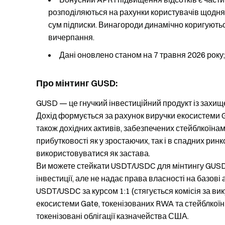
розподіляються на рахунки користувачів щодня 
сум підписки. Винагороди динамічно коригуютьс
вичерпання.
Дані оновлено станом на 7 травня 2026 року;
Про мінтинг GUSD:
GUSD — це гнучкий інвестиційний продукт із захи
Дохід формується за рахунок виручки екосистеми G
також дохідних активів, забезпечених стейблкоїна
прибутковості як у зростаючих, так і в спадних рин
використовуватися як застава.
Ви можете стейкати USDT/USDC для мінтингу GUSD я
інвестиції, але не надає права власності на базові
USDT/USDC за курсом 1:1 (стягується комісія за ви
екосистеми Gate, токенізованих RWA та стейблкоїні
токенізовані облігації казначейства США.