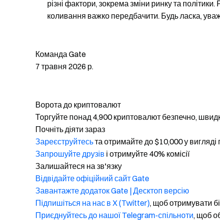
різні фактори, зокрема зміни ринку та політики
коливання важко передбачити. Будь ласка, уваж
Команда Gate
7 травня 2026 р.
Ворота до криптовалют
Торгуйте понад 4,900 криптовалют безпечно, швидк
Почніть діяти зараз
Зареєструйтесь
та отримайте до $10,000 у вигляді
Запрошуйте друзів
і отримуйте 40% комісії
Залишайтеся на зв'язку
Відвідайте офіційний сайт Gate
Завантажте додаток Gate | Десктоп версію
Підпишіться на нас в X (Twitter)
, щоб отримувати б
Приєднуйтесь до нашої Telegram-спільноти
, щоб 