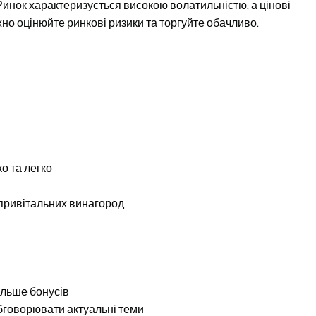
. Ринок характеризується високою волатильністю, а цінові
но оцінюйте ринкові ризики та торгуйте обачливо.
о та легко
 привітальних винагород
ільше бонусів
обговорювати актуальні теми