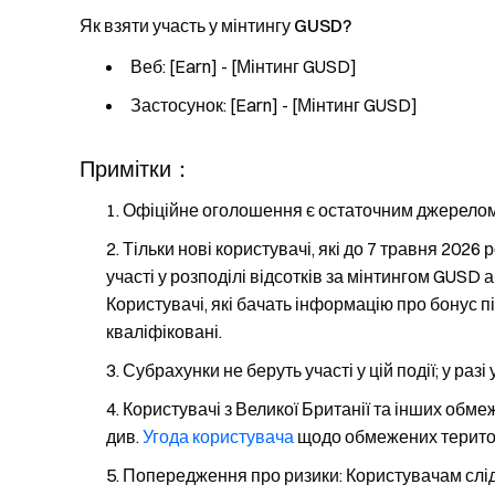
Як взяти участь у мінтингу GUSD?
Веб: [Earn] - [Мінтинг GUSD]
Застосунок: [Earn] - [Мінтинг GUSD]
Примітки：
Офіційне оголошення є остаточним джерелом і
Тільки нові користувачі, які до 7 травня 2026
участі у розподілі відсотків за мінтингом GUSD
Користувачі, які бачать інформацію про бонус п
кваліфіковані.
Субрахунки не беруть участі у цій події; у раз
Користувачі з Великої Британії та інших обме
див.
Угода користувача
щодо обмежених територ
Попередження про ризики: Користувачам слі