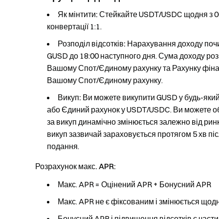
Як мінтити:
Стейкайте USDT/USDC щодня з 00:
конвертації 1:1.
Розподіл відсотків:
Нарахування доходу почин
GUSD до 18:00 наступного дня. Сума доходу роз
Вашому Спот/Єдиному рахунку та Рахунку фіна
Вашому Спот/Єдиному рахунку.
Викуп:
Ви можете викупити GUSD у будь-який
або Єдиний рахунок у USDT/USDC. Ви можете об
за викуп динамічно змінюється залежно від ринко
викуп зазвичай зараховується протягом 5 хв пі
подання.
Розрахунок макс. APR:
Макс. APR = Оцінений APR + Бонусний APR
Макс. APR не є фіксованим і змінюється щодня
Бонусний APR і підвищення відсотків є час