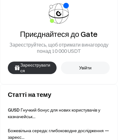
Приєднайтеся до Gate
Зареєструйтесь, щоб отримати винагороду
понад 10 000 USDT
Зареєструвати
Увійти
ся
Статті на тему
GUSD Гнучкий бонус для нових користувачів у
казначейськ...
Божевільна середа: глибоководне дослідження —
зареєс...