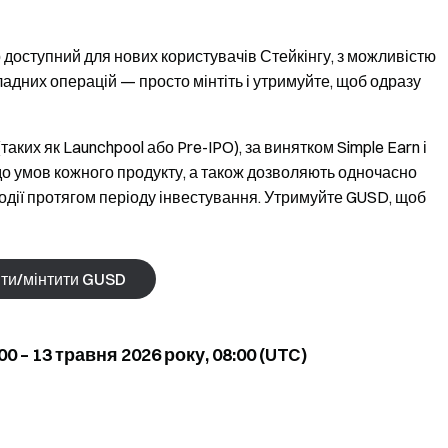
 доступний для нових користувачів Стейкінгу, з можливістю
адних операцій — просто мінтіть і утримуйте, щоб одразу
таких як Launchpool або Pre-IPO), за винятком Simple Earn і
 до умов кожного продукту, а також дозволяють одночасно
одії протягом періоду інвестування. Утримуйте GUSD, щоб
ти/мінтити GUSD
0 – 13 травня 2026 року, 08:00 (UTC)