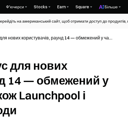
Ф'ючерси
Stocks
Earn
Square
Більше
ерейдіть на американський сайт, щоб отримати доступ до продуктів, я
для нових користувачів, раунд 14 — обмежений у часі
unchpool і додаткові винагороди
ус для нових
нд 14 — обмежений у
кож Launchpool і
оди