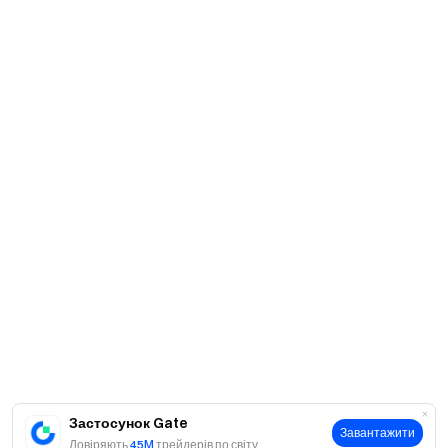
Застосунок Gate
Завантажити
Довіряють
45M
трейдерів по світу