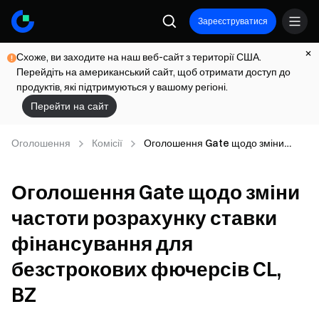
Зареєструватися
Схоже, ви заходите на наш веб-сайт з території США.
Перейдіть на американський сайт, щоб отримати доступ до
продуктів, які підтримуються у вашому регіоні.
Перейти на сайт
Оголошення
Комісії
Оголошення Gate щодо зміни
частоти розрахунку ставки
фінансування для безстрокових
Оголошення Gate щодо зміни
фючерсів CL, BZ
частоти розрахунку ставки
фінансування для
безстрокових фючерсів CL,
BZ