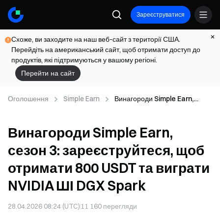
Зареєструватися
Схоже, ви заходите на наш веб-сайт з території США.
Перейдіть на американський сайт, щоб отримати доступ до
продуктів, які підтримуються у вашому регіоні.
Перейти на сайт
Оголошення
Simple Earn
Винагороди Simple Earn,
сезон 3: зареєструйтеся, щоб
отримати 800 USDT та виграти
Винагороди Simple Earn,
NVIDIA ШІ DGX Spark
сезон 3: зареєструйтеся, щоб
отримати 800 USDT та виграти
NVIDIA ШІ DGX Spark
28.04.2026 08:24 (UTC)
11 160
перегляди