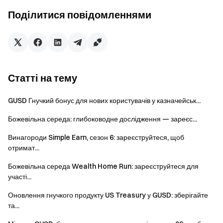
внеску та суми підписки протягом події, а також
Поділитися повідомленнями
отримати шанс виграти NVIDIA DGX Spark. Винагороди
розподіляються відповідно до найвищого досягнутого
рівня та не сумуються.
Підписатися
Статті на тему
GUSD Гнучкий бонус для нових користувачів у казначейськ...
Божевільна середа: глибоководне дослідження — зареєс...
Винагороди Simple Earn, сезон 6: зареєструйтеся, щоб
отримат...
Примітки
Божевільна середа Wealth Home Run: зареєструйтеся для
участі...
Квоти на продукти події обмежені та доступні за
принципом першого звернення. Для детальних
Оновлення гнучкого продукту US Treasury у GUSD: зберігайте
та...
правил підписки, викупу та розподілу відсотків, будь
ласка, ознайомтеся зі сторінкою підписки на продукт.