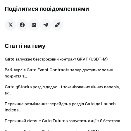
21 квітня 2026 р.
Поділитися повідомленнями
Ворота до криптовалют
Торгуйте понад 4,900 криптовалют безпечно, швидко та
легко
Статті на тему
Почніть діяти зараз
Зареєструйтесь
та отримайте до $10,000 у вигляді
Gate запускає безстроковий контракт GRVT (USDT-M)
привітальних винагород
Запрошуйте друзів
і отримуйте 40% комісії
Веб-версія Gate Event Contracts тепер доступна: повне
Залишайтеся на зв'язку
покриття т...
Відвідайте офіційний сайт Gate
Gate gStocks розділ додає 11 токенізованих цінних паперів,
Завантажте додаток Gate | Десктоп версію
вк...
Підпишіться на нас в X (Twitter)
, щоб отримувати більше
Первинне розміщення: перейдіть у розділ Gate до Launch
бонусів
Indices...
Приєднуйтесь до нашої Telegram-спільноти
, щоб
обговорювати актуальні теми
Первинний лістинг: Gate Futures запустить акції з 9 безстрок...
Приєднуйтесь до нашої глобальної спільноти
, щоб бути