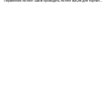
Первинний лістинг: Gate проводить лістинг AEON для торгівл...
в курсі останніх подій
Прозорість та безпека
Перевірте наше 100% підтвердження резервів