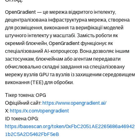
OpenGradient — це мережа відкритого інтелекту,
децентралізована інфраструктурна мережа, створена
для розміщення, виконання та верифікації моделей
штучного інтелекту у масштабі. Замість роботи як
окремий блокчейн, OpenGradient функціонує як
спеціалізований AI-копроцесор. Вона дозволяє іншим
застосункам, блокчейнам або агентам передавати
обчислювально складні завдання на спеціалізовану
мережу вузлів GPU та вузлів із захищеним середовищем
виконання (TEE) для обробки.
Тікер токена: OPG
Офіційний сайт:
https://www.opengradient.ai/
X:
https://x.com/opengradient
ID токена OPG:
https://basescan.org/token/0xFbC2051AE2265686a46942
1b2C5A2D5462FbF5eB