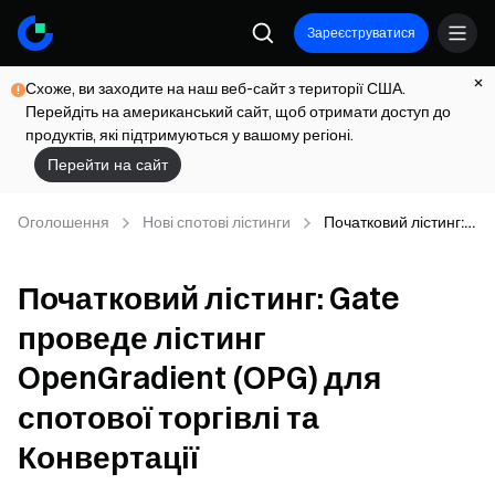
Зареєструватися
Схоже, ви заходите на наш веб-сайт з території США.
Перейдіть на американський сайт, щоб отримати доступ до
продуктів, які підтримуються у вашому регіоні.
Перейти на сайт
Оголошення
Нові спотові лістинги
Початковий лістинг:
Gate проведе
лістинг
Початковий лістинг: Gate
OpenGradient (OPG)
для спотової торгівлі
проведе лістинг
та Конвертації
OpenGradient (OPG) для
спотової торгівлі та
Конвертації