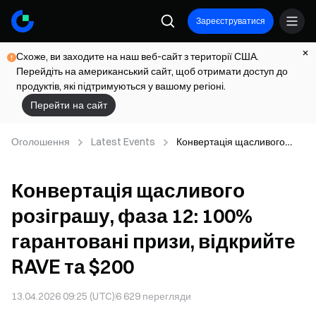
Зареєструватися
Схоже, ви заходите на наш веб-сайт з території США.
Перейдіть на американський сайт, щоб отримати доступ до
продуктів, які підтримуються у вашому регіоні.
Перейти на сайт
Оголошення
Latest Events
Конвертація щасливого
розіграшу, фаза 12: 100%
гарантовані призи,
Конвертація щасливого
відкрийте RAVE та $200
розіграшу, фаза 12: 100%
гарантовані призи, відкрийте
RAVE та $200
13.04.2026 09:25 (UTC)
6 629
перегляди