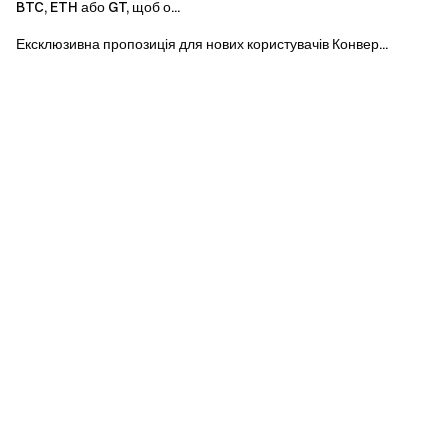
BTC, ETH або GT, щоб о...
отримуйте грошові винагороди
Ексклюзивна пропозиція для нових користувачів Конвер...
Під час акційного періоду, незалежно від часу
реєстрації, користувачі, які досягнуть обсягу
конвертаційних угод у 80 000 USDT, отримають грошову
винагороду 50 USDT, з максимальною сумою
винагороди 200 USDT на одного користувача. Загальний
призовий фонд 20 000 USDT буде розподілений
відповідно до обсягу конвертаційних угод від
найбільшого до найменшого, за принципом першості.
Спеціальні винагороди
Розблокуйте ексклюзивні завдання Convert у Центрі
винагород. Виконуйте щоденні конвертаційні угоди, щоб
заробляти кредити та обмінювати їх на щедрі
винагороди.
Чим більше Ви торгуєте, тим більше винагород
отримуєте. Не пропустіть.