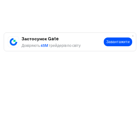
Автоінвестування: просто, гнучко, вигідно
Заздалегідь налаштовані стратегії купують
автоматично. Більше не потрібно постійно стежити —
лише стабільне зростання.
Спробуйте зараз
Застосунок Gate
Завантажити
Довіряють
45M
трейдерів по світу
Примітки:
Усі учасники повинні натиснути кнопку
[Приєднатися зараз] для реєстрації та пройти
перевірку особи до завершення заходу, щоб мати
право отримати винагороду.
Токен-винагороди за Захід 1 будуть нараховані у
токенах RAVE. Користувачі, які отримають щасливий
Про
пакет, розділять загальний призовий фонд у 30 000
Про нас
USDT, який буде розподілений у вигляді ваучерів
Продукти
позиції пропорційно кількості отриманих щасливих
Кар'єра
P2P
пакетів. Токен-винагороди за Захід 2 будуть