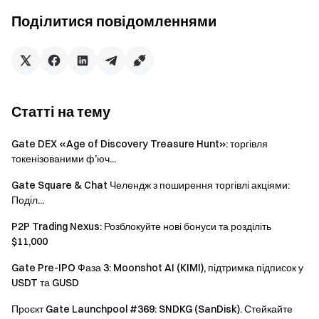
Досягніть $5 000 обсягу
Поділитися повідомленнями
Торгове
конвертаційних угод, щоб отримати 2
завдання
додаткові шанси на щасливий
розіграш (обмежено 1 шансом).
За кожні $10 000 обсягу
Статті на тему
Торгове
конвертаційних угод отримуйте 2
завдання
додаткові шанси на щасливий
розіграш (обмежено 5 шансами)
Gate DEX «Age of Discovery Treasure Hunt»: торгівля
токенізованими ф’юч...
Запросіть 1 нового користувача
Gate Square & Chat Челендж з поширення торгівлі акціями:
пройти перевірку особи, і якщо
Поділ...
запрошений виконає свою першу
Реферальне
конвертаційну угоду на суму не
P2P Trading Nexus: Розблокуйте нові бонуси та розділіть
завдання
менше $1 під час заходу, Ви
$11,000
отримаєте 1 шанс на щасливий
Gate Pre-IPO Фаза 3: Moonshot AI (KIMI), підтримка підписок у
розіграш (максимум 10 шансів)
USDT та GUSD
Проєкт Gate Launchpool #369: SNDKG (SanDisk). Стейкайте
Захід 2: Виконуйте просунуті завдання та миттєво