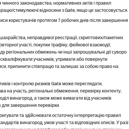
 чинного законодавства, нормативних актів і правил
працю/стимулюючі відносини з Gate, якщо це застосовується.
писи користувачів протягом 7 робочих днів після завершення
 шахрайства, неправдивої реєстрації, скриптових/пакетних
вторної участі, покупки трафіку, фейкової взаємодії,
ду регіональних обмежень чи інші запрошувальні дії суворо
искваліфікувати учасників, утримати або повернути
писи, припинити співпрацю та залишає за собою право на
ивів і контролю ризиків Gate може переглядати,
ва на участь, регіональні обмеження, перевірку контенту,
оділ винагород, а також може вимагати від учасників
 для завершення перевірки.
ригувати та здійснювати остаточну інтерпретацію правил
ндартів винагород, умов участі та відповідних описів. У разі