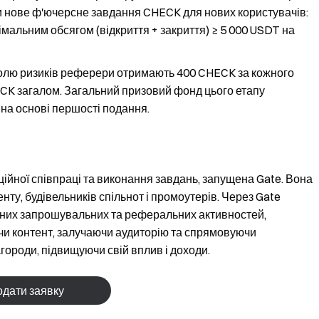
и нове ф'ючерсне завдання CHECK для нових користувачів:
імальним обсягом (відкриття + закриття) ≥ 5 000 USDT на
ролю ризиків реферери отримають 400 CHECK за кожного
CK загалом. Загальний призовий фонд цього етапу
на основі першості подання.
ійної співпраці та виконання завдань, запущена Gate. Вона
ту, будівельників спільнот і промоутерів. Через Gate
тних запрошувальних та реферальних активностей,
и контент, залучаючи аудиторію та спрямовуючи
ороди, підвищуючи свій вплив і доходи.
дати заявку