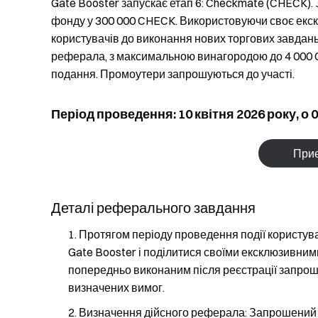
Gate Booster запускає етап 6: Checkmate (CHECK). З
фонду у 300 000 CHECK. Використовуючи своє екс
користувачів до виконання нових торгових завдан
реферала, з максимальною винагородою до 4 000 C
подання. Промоутери запрошуються до участі.
Період проведення: 10 квітня 2026 року, о 09
Приє
Деталі реферального завдання
Протягом періоду проведення події користув
Gate Booster і поділитися своїми ексклюзивн
попередньо виконаним після реєстрації запрош
визначених вимог.
Визначення дійсного реферала: Запрошений к