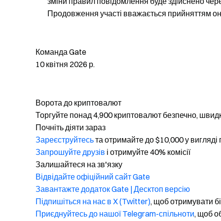
зміни правил повідомлення буде здійснено чер
Продовження участі вважається прийняттям о
Команда Gate
10 квітня 2026 р.
Ворота до криптовалют
Торгуйте понад 4,900 криптовалют безпечно, швидк
Почніть діяти зараз
Зареєструйтесь
та отримайте до $10,000 у вигляді
Запрошуйте друзів
і отримуйте 40% комісії
Залишайтеся на зв'язку
Відвідайте офіційний сайт Gate
Завантажте додаток Gate | Десктоп версію
Підпишіться на нас в X (Twitter)
, щоб отримувати б
Приєднуйтесь до нашої Telegram-спільноти
, щоб 