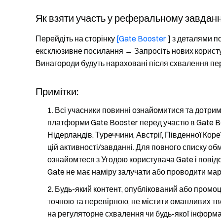
Як взяти участь у реферальному завданн
Перейдіть на сторінку
[Gate Booster
] з деталями п
ексклюзивне посилання → Запросіть нових користу
Винагороди будуть нараховані після схвалення пер
Примітки:
Всі учасники повинні ознайомитися та дотрим
платформи Gate Booster перед участю в Gate Boos
Нідерландів, Туреччини, Австрії, Південної Кор
цій активності/завданні. Для повного списку об
ознайомтеся з Угодою користувача Gate і пові
Gate не має наміру залучати або проводити марк
Будь-який контент, опублікований або промоц
точною та перевірною, не містити оманливих тв
на регуляторне схвалення чи будь-якої інформ