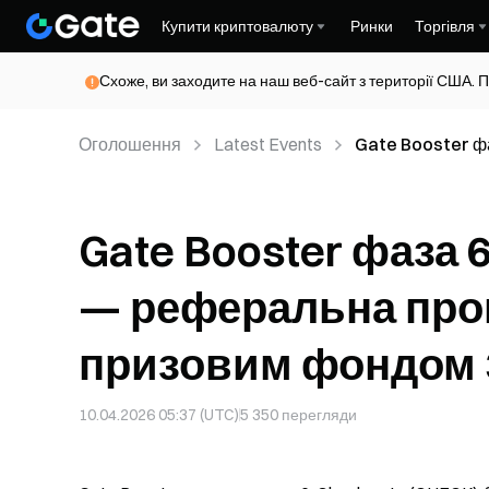
Купити криптовалюту
Ринки
Торгівля
Схоже, ви заходите на наш веб-сайт з території США. П
Оголошення
Latest Events
Gate Booster ф
для поділитися
Gate Booster фаза 
— реферальна про
призовим фондом 
10.04.2026 05:37 (UTC)
5 350
перегляди