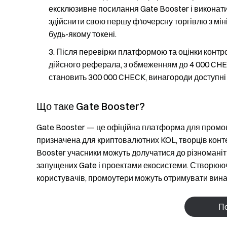
ексклюзивне посилання Gate Booster і виконат
здійснити свою першу ф'ючерсну торгівлю з мін
будь-якому токені.
Після перевірки платформою та оцінки конт
дійсного реферала, з обмеженням до 4 000 CHE
становить 300 000 CHECK, винагороди доступні 
Що таке Gate Booster?
Gate Booster — це офіційна платформа для промоц
призначена для криптовалютних KOL, творців контен
Booster учасники можуть долучатися до різномані
запущених Gate і проектами екосистеми. Створююч
користувачів, промоутери можуть отримувати винаг
По