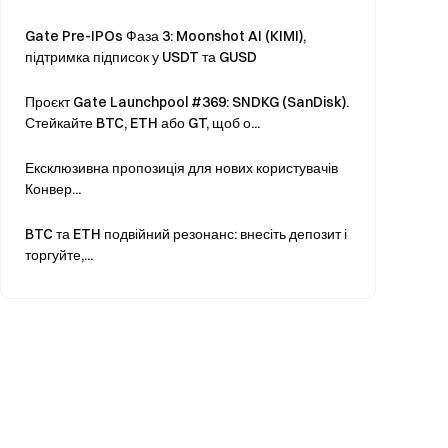
Gate Pre-IPOs Фаза 3: Moonshot AI (KIMI),
підтримка підписок у USDT та GUSD
Проєкт Gate Launchpool #369: SNDKG (SanDisk).
Стейкайте BTC, ETH або GT, щоб о...
Ексклюзивна пропозиція для нових користувачів
Конвер...
BTC та ETH подвійний резонанс: внесіть депозит і
торгуйте,...