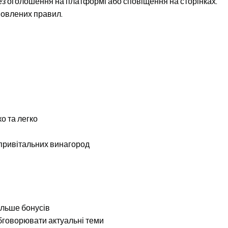
ез оголошення на платформі або сповіщення на сторінках.
новлених правил.
о та легко
 привітальних винагород
ільше бонусів
обговорювати актуальні теми