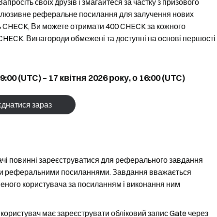
апросіть своїх друзів і змагайтеся за частку з призового
клюзивне реферальне посилання для залучення нових
ь CHECK, Ви можете отримати 400 CHECK за кожного
HECK. Винагороди обмежені та доступні на основі першості
:00 (UTC) – 17 квітня 2026 року, о 16:00 (UTC)
днатися зараз
ачі повинні зареєструватися для реферального завдання
ими реферальними посиланнями. Завдання вважається
еного користувача за посиланням і виконання ним
ористувач має зареєструвати обліковий запис Gate через