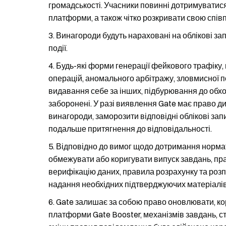
громадськості. Учасники повинні дотримуватися
платформи, а також чітко розкривати свою спів
Винагороди будуть нараховані на облікові за
події.
Будь-які форми генерації фейкового трафіку,
операцій, аномального арбітражу, зловмисної по
видавання себе за інших, підбурювання до обхо
заборонені. У разі виявлення Gate має право д
винагороди, заморозити відповідні облікові за
подальше притягнення до відповідальності.
Відповідно до вимог щодо дотримання нормат
обмежувати або коригувати випуск завдань, пра
верифікацію даних, правила розрахунку та розп
надання необхідних підтверджуючих матеріалів
Gate залишає за собою право оновлювати, ко
платформи Gate Booster, механізмів завдань, ста