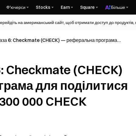
Ф'ючерси
Stocks
Earn
Square
Більше
ерейдіть на американський сайт, щоб отримати доступ до продуктів, я
аза 6: Checkmate (CHECK) — реферальна програма
 призовим фондом 300 000 CHECK
6: Checkmate (CHECK)
грама для поділитися
300 000 CHECK