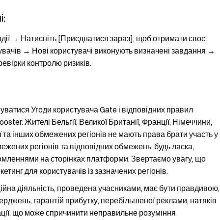
і:
одії → Натисніть [Приєднатися зараз], щоб отримати своє
вачів → Нові користувачі виконують визначені завдання →
евірки контролю ризиків.
уватися Угоди користувача Gate і відповідних правил
ter. Жителі Бельгії, Великої Британії, Франції, Німеччини,
еї та інших обмежених регіонів не мають права брати участь у
межених регіонів та відповідних обмежень, будь ласка,
домленнями на сторінках платформи. Звертаємо увагу, що
етинг для користувачів із зазначених регіонів.
ійна діяльність, проведена учасниками, має бути правдивою,
ерджень, гарантій прибутку, перебільшеної реклами, натяків
ації, що може спричинити неправильне розуміння