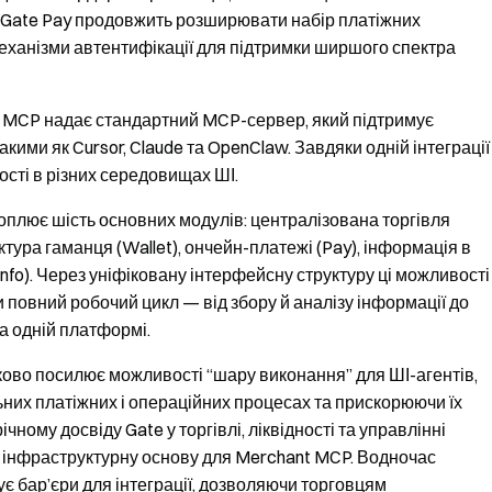
 Gate Pay продовжить розширювати набір платіжних
механізми автентифікації для підтримки ширшого спектра
t MCP надає стандартний MCP-сервер, який підтримує
кими як Cursor, Claude та OpenClaw. Завдяки одній інтеграції
сті в різних середовищах ШІ.
хоплює шість основних модулів: централізована торгівля
ктура гаманця (Wallet), ончейн-платежі (Pay), інформація в
(Info). Через уніфіковану інтерфейсну структуру ці можливості
и повний робочий цикл — від збору й аналізу інформації до
а одній платформі.
ково посилює можливості “шару виконання” для ШІ-агентів,
них платіжних і операційних процесах та прискорюючи їх
ному досвіду Gate у торгівлі, ліквідності та управлінні
у інфраструктурну основу для Merchant MCP. Водночас
 бар’єри для інтеграції, дозволяючи торговцям