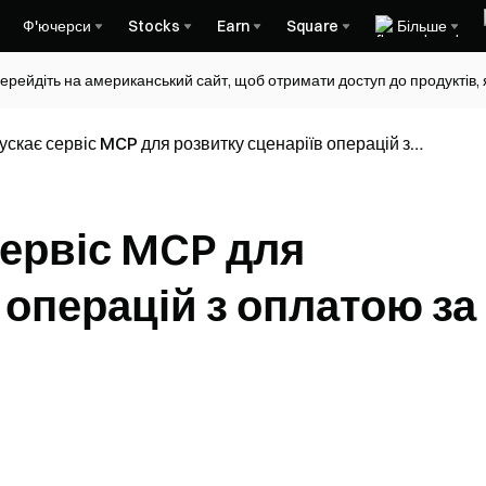
Ф'ючерси
Stocks
Earn
Square
Більше
ерейдіть на американський сайт, щоб отримати доступ до продуктів, я
ускає сервіс MCP для розвитку сценаріїв операцій з
частю ШІ-агентів
сервіс MCP для
 операцій з оплатою за