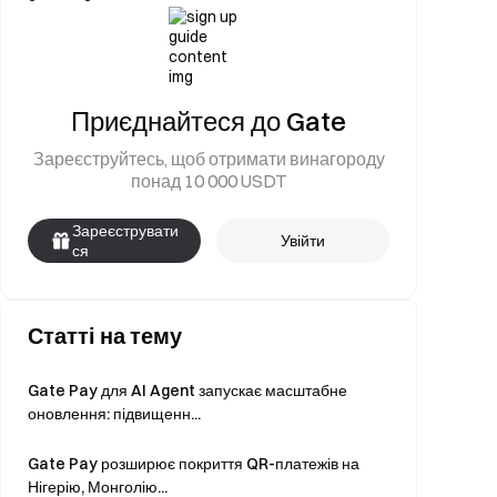
Приєднайтеся до Gate
Зареєструйтесь, щоб отримати винагороду
понад 10 000 USDT
Зареєструвати
Увійти
ся
Статті на тему
Gate Pay для AI Agent запускає масштабне
оновлення: підвищенн...
Gate Pay розширює покриття QR-платежів на
Нігерію, Монголію...