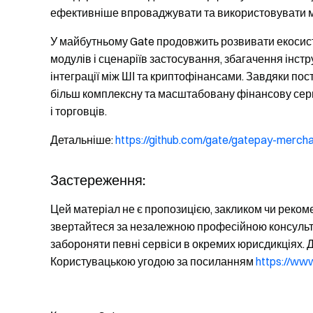
ефективніше впроваджувати та використовувати м
У майбутньому Gate продовжить розвивати екоси
модулів і сценаріїв застосування, збагачення інстр
інтеграції між ШІ та криптофінансами. Завдяки по
більш комплексну та масштабовану фінансову серві
і торговців.
Детальніше:
https://github.com/gate/gatepay-merch
Застереження:
Цей матеріал не є пропозицією, закликом чи реко
звертайтеся за незалежною професійною консульта
забороняти певні сервіси в окремих юрисдикціях. 
Користувацькою угодою за посиланням
https://ww