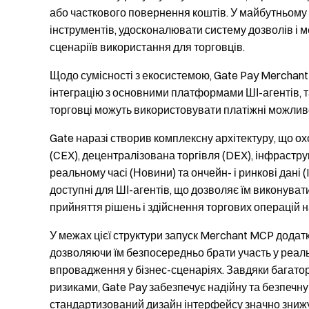
або часткового повернення коштів. У майбутньому
інструментів, удосконалювати систему дозволів і 
сценаріїв використання для торговців.
Щодо сумісності з екосистемою, Gate Pay Merchan
інтеграцію з основними платформами ШІ-агентів, та
торговці можуть використовувати платіжні можливо
Gate наразі створив комплексну архітектуру, що о
(CEX), децентралізована торгівля (DEX), інфрастру
реальному часі (Новини) та ончейн- і ринкові дані 
доступні для ШІ-агентів, що дозволяє їм виконуват
прийняття рішень і здійснення торгових операцій н
У межах цієї структури запуск Merchant MCP додат
дозволяючи їм безпосередньо брати участь у реаль
впровадження у бізнес-сценаріях. Завдяки багаторіч
ризиками, Gate Pay забезпечує надійну та безпечн
стандартизований дизайн інтерфейсу значно знижує