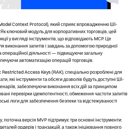
Model Context Protocol), який сприяє впровадженню ШІ-
. Як ключовий модуль для корпоративних торговців, цей
кції у вигляді інструментів, що відповідають MCP. Це
ля виконання запитів і завдань за допомогою природної
та операційної діяльності — підвищуючи загальну
зпечуючи автоматизацію операцій торговців.
 Restricted Access Keys (RAK), спеціально розроблені для
ти, які інструменти та обсяги дозволів будуть доступні ШІ-
ценаріїв, забезпечуючи виконання всіх дій за принципом
вані перевірки ідемпотентності, обмеження частоти запитів
орські логи для забезпечення безпеки та відстежуваності
, поточна версія MVP підтримує три основні інструменти:
деталей ордерів і транзакцій, а також ініціювання повного