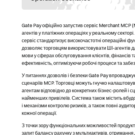
Gate Pay офіційно запустив сервіс Merchant MCP (
агентів у платіжних операціях у реальному секторі
сервіс стандартизує високочастотні операційні фун
дозволяє торговцям використовувати ШІ-агентів д
мови у сферах обслуговування клієнтів, фінансів 
ефективність, оптимізуючи робочі процеси та забе
У питаннях дозволів і безпеки Gate Pay впроваджує
сценаріїв MCP. Торговці можуть гнучко налаштовува
агентам відповідно до конкретних бізнес-ролей і с
найменших привілеїв. Система також містить вбудо
і механізми контролю ризиків, а також повні аудит
кожної операції.
З точки зору функціональних можливостей продукту
запит балансу рахунку з мультиактивів, отримання 