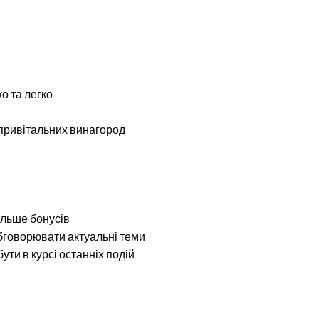
о та легко
 привітальних винагород
ільше бонусів
обговорювати актуальні теми
бути в курсі останніх подій