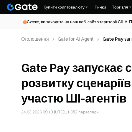
Купити криптовалюту
Ринки
Торгівля
Схоже, ви заходите на наш веб-сайт з території США. П
Оголошення
Gate for AI Agent
Gate Pay зап
оплатою за у
Gate Pay запускає 
розвитку сценаріїв
участю ШІ-агентів
24.03.2026 09:13 (UTC)
11 852
перегляди