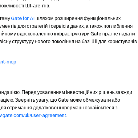
ожливості ШІ-агентів.
стему
Gate for AI
шляхом розширення функціональних
ументів для стратегій і сервісів даних, а також поглиблення
стійному вдосконаленню інфраструктури Gate прагне надати
сну структуру нового покоління на базі ШІ для користувачів
ant-mcp
мендацією. Перед ухваленням інвестиційних рішень завжди
цією. Зверніть увагу, що Gate може обмежувати або
Для отримання додаткової інформації ознайомтеся з
w.gate.com/uk/user-agreement
.