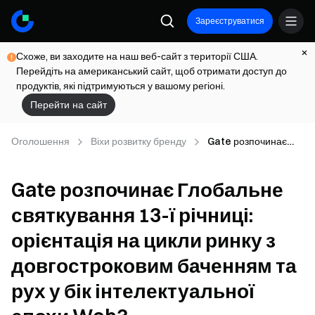
Зареєструватися
Схоже, ви заходите на наш веб-сайт з території США.
Перейдіть на американський сайт, щоб отримати доступ до
продуктів, які підтримуються у вашому регіоні.
Перейти на сайт
Оголошення
Віхи розвитку бренду
Gate розпочинає
Глобальне
святкування 13-ї
Gate розпочинає Глобальне
річниці: орієнтація на
цикли ринку з
святкування 13-ї річниці:
довгостроковим
баченням та рух у бік
орієнтація на цикли ринку з
інтелектуальної
епохи Web3
довгостроковим баченням та
рух у бік інтелектуальної