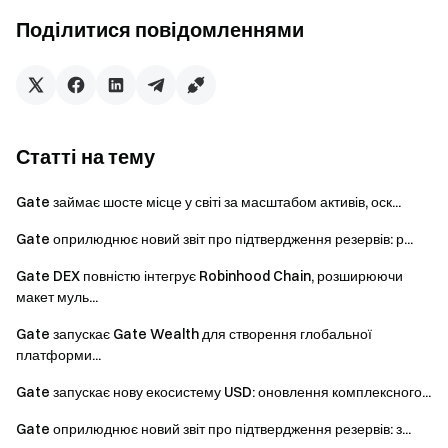
Поділитися повідомленнями
У сфері активів платформа продовжує розширювати
можливості мультиактивної торгівлі, запроваджуючи
окремий розділ для торгівлі
TradFi
та інтегруючи
токенізовані традиційні активи на спотовому і
деривативному ринках, охоплюючи акції, метали,
Статті на тему
індекси, валюту та товари, з’єднуючи криптовалютний та
традиційний фінансовий ринки. Одночасно Gate
Gate займає шосте місце у світі за масштабом активів, оск...
поглиблює децентралізовані торгові можливості,
завершивши оновлення Gate DEX і створивши матрицю
Gate оприлюднює новий звіт про підтвердження резервів: р...
фінансових продуктів на блокчейні, що охоплюють
Gate DEX повністю інтегрує Robinhood Chain, розширюючи
спотову торгівлю, ф'ючерси, свопи та залістинг активів у
макет муль...
ланцюгу. За офіційними даними, Gate Perp DEX має
понад один мільйон місячних транзакцій, кількість адрес
Gate запускає Gate Wealth для створення глобальної
платформи...
у Gate Layer перевищує 100 мільйонів, а кількість
транзакцій у ланцюгу стабільно зростає.
Gate запускає нову екосистему USD: оновлення комплексного...
Паралельно з глобальним розширенням Gate посилює
Gate оприлюднює новий звіт про підтвердження резервів: з...