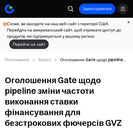
Зареєструватися
Схоже, ви заходите на наш веб-сайт з території США.
Перейдіть на американський сайт, щоб отримати доступ до
продуктів, які підтримуються у вашому регіоні.
Перейти на сайт
Оголошення
Комісії
Оголошення Gate щодо pipeline
зміни частоти виконання ставки
фінансування для безстрокових
Оголошення Gate щодо
фючерсів GVZ
pipeline зміни частоти
виконання ставки
фінансування для
безстрокових фючерсів GVZ