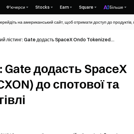
Ф'ючерси
Stocks
Earn
Square
Більше
ерейдіть на американський сайт, щоб отримати доступ до продуктів, я
й лістинг: Gate додасть SpaceX Ondo Tokenized
 до спотової та конвертаційної торгівлі
: Gate додасть SpaceX
CXON) до спотової та
гівлі