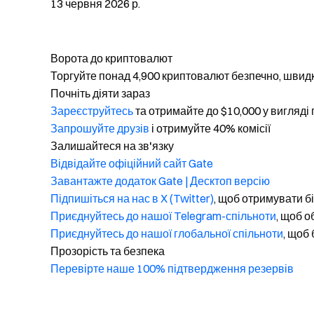
13 червня 2026 р.
Ворота до криптовалют
Торгуйте понад 4,900 криптовалют безпечно, швидк
Почніть діяти зараз
Зареєструйтесь
та отримайте до $10,000 у вигляді
Запрошуйте друзів
і отримуйте 40% комісії
Залишайтеся на зв'язку
Відвідайте офіційний сайт Gate
Завантажте додаток Gate | Десктоп версію
Підпишіться на нас в X (Twitter)
, щоб отримувати б
Приєднуйтесь до нашої Telegram-спільноти
, щоб 
Приєднуйтесь до нашої глобальної спільноти
, щоб 
Прозорість та безпека
Перевірте наше 100% підтвердження резервів