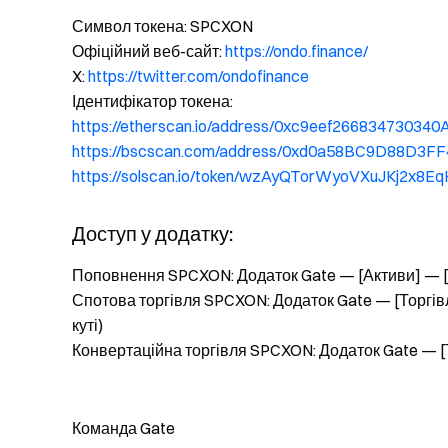
Символ токена: SPCXON
Офіційний веб-сайт:
https://ondo.finance/
X:
https://twitter.com/ondofinance
Ідентифікатор токена:
https://etherscan.io/address/0xc9eef266834730
https://bscscan.com/address/0xd0a58BC9D88D3
https://solscan.io/token/wzAyQTorWyoVXuJKj2x
Доступ у додатку:
Поповнення SPCXON: Додаток Gate — [Активи] — 
Спотова торгівля SPCXON: Додаток Gate — [Торгів
куті)
Конвертаційна торгівля SPCXON: Додаток Gate — 
Команда Gate