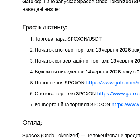
Gate офіційно запускає SpaceX Ondo Tokenized (SPC
наведені нижче:
Графік лістингу:
Торгова пара: SPCXON/USDT
Початок спотової торгівлі:
13 червня 2026 рок
Початок конвертаційної торгівлі:
13 червня 20
Відкриття виведення:
14 червня 2026 року о 0
Поповнення SPCXON:
https://www.gate.com/
Спотова торгівля SPCXON:
https://www.gate
Конвертаційна торгівля SPCXON:
https://ww
Огляд:
SpaceX (Ondo Tokenized) — це токенізоване предст