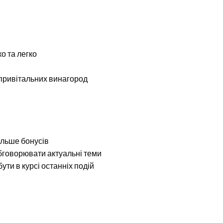
о та легко
 привітальних винагород
ільше бонусів
обговорювати актуальні теми
бути в курсі останніх подій