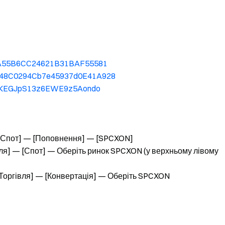
340A55B6CC24621B31BAF55581
FF48C0294Cb7e45937d0E41A928
8EqKEGJpS13z6EWE9z5Aondo
[Спот] — [Поповнення] — [SPCXON]
ля] — [Спот] — Оберіть ринок SPCXON (у верхньому лівому
[Торгівля] — [Конвертація] — Оберіть SPCXON