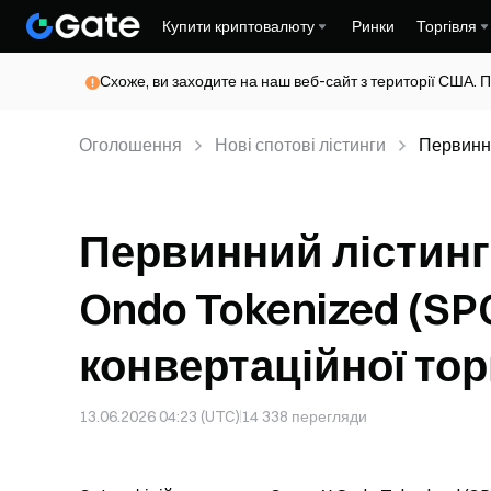
Купити криптовалюту
Ринки
Торгівля
Схоже, ви заходите на наш веб-сайт з території США. П
Оголошення
Нові спотові лістинги
Первинни
(SPCXON)
Первинний лістинг
Ondo Tokenized (SP
конвертаційної тор
13.06.2026 04:23 (UTC)
14 338
перегляди