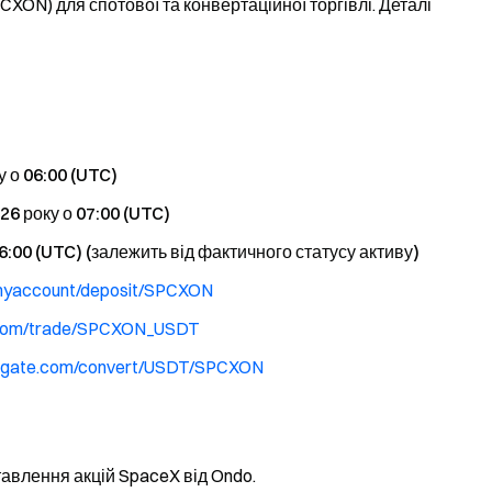
XON) для спотової та конвертаційної торгівлі. Деталі
у о 06:00 (UTC)
26 року о 07:00 (UTC)
6:00 (UTC) (залежить від фактичного статусу активу)
myaccount/deposit/SPCXON
.com/trade/SPCXON_USDT
w.gate.com/convert/USDT/SPCXON
авлення акцій SpaceX від Ondo.