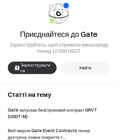
Приєднайтеся до Gate
Зареєструйтесь, щоб отримати винагороду
понад 10 000 USDT
Зареєструвати
Увійти
ся
Статті на тему
Gate запускає безстроковий контракт GRVT
(USDT-M)
Веб-версія Gate Event Contracts тепер
доступна: повне покриття т...