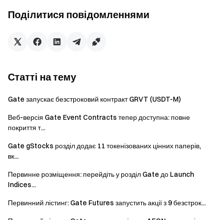
легко
Поділитися повідомленнями
Почніть діяти зараз
Зареєструйтесь
та отримайте до $10,000 у вигляді
привітальних винагород
Запрошуйте друзів
і отримуйте 40% комісії
Залишайтеся на зв'язку
Статті на тему
Відвідайте офіційний сайт Gate
Завантажте додаток Gate | Десктоп версію
Gate запускає безстроковий контракт GRVT (USDT-M)
Підпишіться на нас в X (Twitter)
, щоб отримувати більше
Веб-версія Gate Event Contracts тепер доступна: повне
бонусів
покриття т...
Приєднуйтесь до нашої Telegram-спільноти
, щоб
обговорювати актуальні теми
Gate gStocks розділ додає 11 токенізованих цінних паперів,
Приєднуйтесь до нашої глобальної спільноти
, щоб бути
вк...
в курсі останніх подій
Первинне розміщення: перейдіть у розділ Gate до Launch
Прозорість та безпека
Indices...
Перевірте наше 100% підтвердження резервів
Первинний лістинг: Gate Futures запустить акції з 9 безстрок...