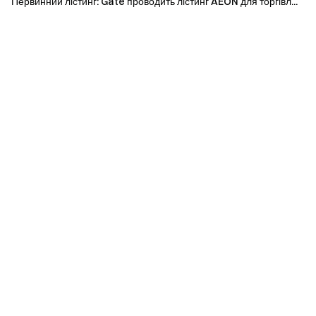
Первинний лістинг: Gate проводить лістинг AEON для торгівл...