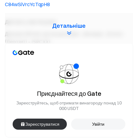
C84wSiVrcYcTqpH8
Доступ у застосунку:
Детальніше
Депозит SPCXX: застосунок Gate – [Активи] – [Спот] –
[Депозит] – [SPCXX]
Спотова торгівля SPCXX: застосунок Gate – [Торгівля] –
[Спот] – Оберіть ринок SPCXX (угорі ліворуч)
Конвертація SPCXX: застосунок Gate – [Торгівля] –
[Конвертація] – Оберіть SPCXX
Приєднайтеся до Gate
Команда Gate
Зареєструйтесь, щоб отримати винагороду понад 10
13 червня 2026 р.
000 USDT
Зареєструватися
Увійти
Ворота до криптовалют
Торгуйте понад 4,900 криптовалют безпечно, швидко та