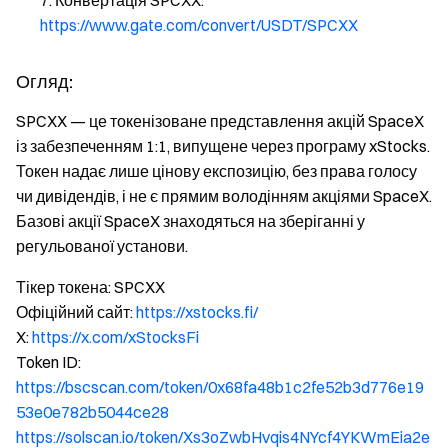
Конвертація SPCXX:
https://www.gate.com/convert/USDT/SPCXX
Огляд:
SPCXX — це токенізоване представлення акцій SpaceX
із забезпеченням 1:1, випущене через програму xStocks.
Токен надає лише цінову експозицію, без права голосу
чи дивідендів, і не є прямим володінням акціями SpaceX.
Базові акції SpaceX знаходяться на зберіганні у
регульованої установи.
Тікер токена: SPCXX
Офіційний сайт:
https://xstocks.fi/
X:
https://x.com/xStocksFi
Token ID:
https://bscscan.com/token/0x68fa48b1c2fe52b3d776e19
53e0e782b5044ce28
https://solscan.io/token/Xs3oZwbHvqis4NYcf4YKWmEia2e