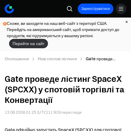
Зареєструватися
Схоже, ви заходите на наш веб-сайт з території США.
Перейдіть на американський сайт, щоб отримати доступ до
продуктів, які підтримуються у вашому регіоні.
Перейти на сайт
Оголошення
Нові спотові лістинги
Gate проведе
лістинг SpaceX
(SPCXX) у спотовій
Gate проведе лістинг SpaceX
торгівлі та
Конвертації
(SPCXX) у спотовій торгівлі та
Конвертації
13.06.2026 01:25 (UTC)
11 919
перегляди
Gate офіційно запустить SpaceX (SPCXX) для спотової