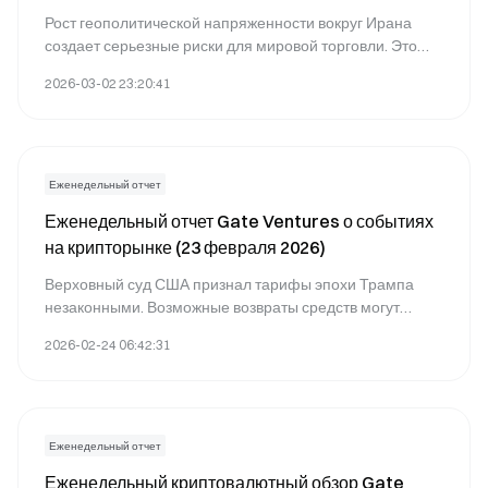
Рост геополитической напряженности вокруг Ирана
создает серьезные риски для мировой торговли. Это
может вызвать перебои в цепочках поставок,
2026-03-02 23:20:41
повышение цен на сырье и перераспределение
мирового капитала.
Еженедельный отчет
Еженедельный отчет Gate Ventures о событиях
на крипторынке (23 февраля 2026)
Верховный суд США признал тарифы эпохи Трампа
незаконными. Возможные возвраты средств могут
краткосрочно увеличить номинальный экономический
2026-02-24 06:42:31
рост.
Еженедельный отчет
Еженедельный криптовалютный обзор Gate