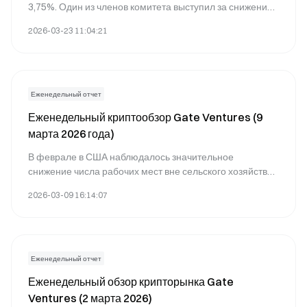
3,75%. Один из членов комитета выступил за снижение
ставки, что указывает на ранние внутренние
2026-03-23 11:04:21
разногласия. Джером Пауэлл отметил высокий уровень
геополитической неопределённости на Ближнем
Востоке и подчеркнул, что ФРС принимает решения,
опираясь на экономические данные, и сохраняет
готовность к корректировке политики.
Еженедельный отчет
Еженедельный криптообзор Gate Ventures (9
марта 2026 года)
В феврале в США наблюдалось значительное
снижение числа рабочих мест вне сельского хозяйства;
часть этого снижения объясняется статистическими
2026-03-09 16:14:07
искажениями и временными внешними
обстоятельствами.
Еженедельный отчет
Еженедельный обзор крипторынка Gate
Ventures (2 марта 2026)