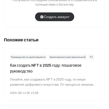
Получайте последние обновления и отправляйтесь в
путешествие к богатству
Создать аккаунт
Похожие статьи
+
1
Руководство по криптовалюте
Криптовалюта метавселенной
Как создать NFT в 2025 году: пошаговое
руководство
Узнайте, как создавать NFT в 2025 году, по мере
развития цифрового искусства. От процесса чеканки
NFT до выбора правильного блокчейна и рынков, этот
2025-08-14 05:10:09
руководство открывает потенциал создания цифровых
активов. Погрузитесь в мир NFT и узнайте, как
превратить свою креативность в ценные цифровые