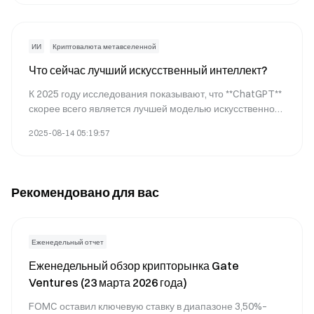
инвестиции в blockchain ETF и крипто-ETF. Получите
знания о способах инвестирования в криптовалютные
ETF и изучите все возможности этого рынка.
ИИ
Криптовалюта метавселенной
Что сейчас лучший искусственный интеллект?
К 2025 году исследования показывают, что **ChatGPT**
скорее всего является лучшей моделью искусственного
интеллекта для общего использования благодаря ее
2025-08-14 05:19:57
универсальности в таких задачах, как ответы на
вопросы, генерация изображений и проведение
исследований. Она доступна как в бесплатной, так и в
платной версиях (20 долларов в месяц за расширенные
Рекомендовано для вас
функции), что делает ее подходящей как для
начинающих, так и для профессионалов.
Еженедельный отчет
Еженедельный обзор крипторынка Gate
Ventures (23 марта 2026 года)
FOMC оставил ключевую ставку в диапазоне 3,50%–