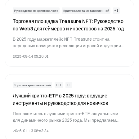
криптовалютах стимулирует инновации. Машинное
обучение для торговли криптовалютой и анализ рынка
+
1
Руководство по криптовалюте
Криптовалюта метавселенной
на основе искусственного интеллекта преобразуют
Торговая площадка Treasure NFT: Руководство
наше взаимодействие с цифровыми активами, обещая
по Web3 для геймеров и инвесторов на 2025 год
будущее, в котором технологии и финансы плавно
сливаются.
В 2025 году маркетплейс NFT Treasure стоит на
передовых позициях в революции игровой индустрии
Web3. Поскольку инвесторы стремятся использовать
2025-08-14 05:20:01
эту бурно развивающуюся экосистему, понимание
тонкостей NFT Treasure становится ключевым. От
оценки редкости до кросс-игровой интеграции, в этой
статье рассматривается, как NFT Treasure
переформатируют цифровое владение и ценность в
+
1
Торговля криптовалютой
ETF
мире игр.
Лучший крипто-ETF в 2025 году: ведущие
инструменты и руководство для новичков
Познакомьтесь с лучшими крипто-ETF, актуальными
для динамичного рынка 2025 года. Мы предлагаем
сравнение наиболее эффективных крипто-ETF и
2026-01-13 08:53:34
решений для начинающих, а также анализируем