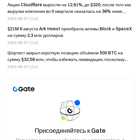
влияния чемпионата мира по футболу
Акции Cloudflare выросли на 12,61%, до $320, после того как
выручка компании во II квартале оказалась на 36% ниже
прогноза по сравнению с аналогичным периодом прошлого
2026-08-07 13:42
года; компания повысила прогноз на весь год.
$21M 6 августа Ark Invest приобрела активы Block и SpaceX
на сумму 2,3 млн долларов.
2026-08-07 13:42
Шортист закрыл короткую позицию объёмом 500 BTC на
сумму $32,58 млн, чтобы избежать ликвидации, поскольку
убытки превысили $1,5 млн.
2026-08-07 13:41
Присоединяйтесь к Gate