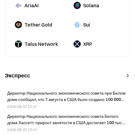
AriaAI
Solana
Tether Gold
Sui
Talus Network
XRP
Экспресс
Директор Национального экономического совета при Белом
доме сообщил, что 7 августа в США было создано 100 000
рабочих мест без учёта влияния государственного сектора и
2026-08-07 13:47
чемпионата мира.
Директор Национального экономического совета Белого
дома Хассетт: прирост занятости в США достигает 100 тыс.
рабочих мест без учёта государственных служащих и
2026-08-07 13:47