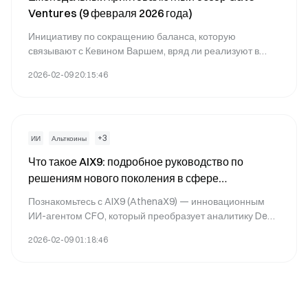
Ventures (9 февраля 2026 года)
Инициативу по сокращению баланса, которую
связывают с Кевином Варшем, вряд ли реализуют в
ближайшее время. Однако в среднесрочной и
2026-02-09 20:15:46
долгосрочной перспективе такие варианты остаются
возможными.
+
3
ИИ
Альткоины
Что такое AIX9: подробное руководство по
решениям нового поколения в сфере
корпоративных вычислений
Познакомьтесь с AIX9 (AthenaX9) — инновационным
ИИ-агентом CFO, который преобразует аналитику DeFi
и институциональную финансовую аналитику.
2026-02-09 01:18:46
Получайте актуальные данные блокчейна, следите за
динамикой рынка и изучайте способы торговли на Gate.