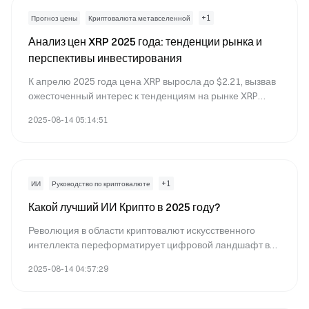
предметы коллекционирования.
+
1
Прогноз цены
Криптовалюта метавселенной
Анализ цен XRP 2025 года: тенденции рынка и
перспективы инвестирования
К апрелю 2025 года цена XRP выросла до $2.21, вызвав
ожесточенный интерес к тенденциям на рынке XRP
2025 года. В этом полномасштабном анализе прогноза
2025-08-14 05:14:51
цены XRP 2025 года исследуются ключевые факторы,
способствующие его росту, включая
институциональное принятие и правовую ясность.
Погрузитесь в наш анализ инвестиций в XRP и
перспективы будущего, чтобы понять потенциал
+
1
ИИ
Руководство по криптовалюте
криптовалюты в изменяющемся цифровом
Какой лучший ИИ Крипто в 2025 году?
финансовом ландшафте.
Революция в области криптовалют искусственного
интеллекта переформатирует цифровой ландшафт в
2025 году. От лучших проектов по криптовалютам с
2025-08-14 04:57:29
использованием искусственного интеллекта до лучших
платформ на базе блокчейна, работающих на основе
искусственного интеллекта, искусственный интеллект в