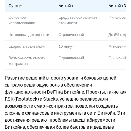
Функция
Биткойн
Биткойн DeF
Основное
Средство сохранения
Финансовые 
использование
стоимости
Потенциал доходности
Ограниченный
До 8% годов
Скорость транзакции
10 минут
Мгновенно
Возможность смарт-
Ограниченный
Обширный
контрактов
Развитие решений второго уровня и боковых цепей
сыграло решающую роль в обеспечении
функциональности DeFi на Биткойне. Проекты, такие как
RSK (Rootstock) и Stacks, успешно реализовали
возможности смарт-контрактов, позволяя создавать
сложные финансовые инструменты в сети Биткойн. Эти
достижения решают проблемы масштабируемости
Биткойна, обеспечивая более быстрые и дешевые