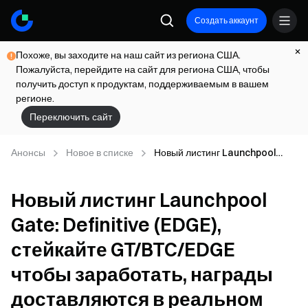
Создать аккаунт
Похоже, вы заходите на наш сайт из региона США.
Пожалуйста, перейдите на сайт для региона США, чтобы
получить доступ к продуктам, поддерживаемым в вашем
регионе.
Переключить сайт
Анонсы
Новое в списке
Новый листинг Launchpool
Gate: Definitive (EDGE),
стейкайте GT/BTC/EDGE чтобы
Новый листинг Launchpool
заработать, награды
доставляются в реальном
Gate: Definitive (EDGE),
времени
стейкайте GT/BTC/EDGE
чтобы заработать, награды
доставляются в реальном