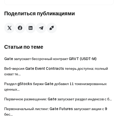
чтобы получать ежечасные выплаты горячих и
новых монет. С низкими барьерами для входа и
Поделиться публикациями
высоким APR, это идеальная платформа для легкого
захвата рыночных возможностей.
GateToken (GT) - это уникальный токен биржи Gate
и оригинальный токен публичного блокчейна
Gatechain. Держите GT сейчас:
Статьи по теме
https://www.gate.com/trade/GT_USDT
Gate запускает бессрочный контракт GRVT (USDT-M)
Пожалуйста, завершите
Проверку личности
Перед
участием в Launchpool для повышения безопасности
Веб-версия Gate Event Contracts теперь доступна: полный
вашего аккаунта и активов.
охват те...
Пожалуйста, придерживайтесь соответствующих
Раздел gStocks биржи Gate добавил 11 токенизированных
правил мероприятия при участии. Любое действие
ценных...
мошенничества запрещено. Любое проявление
Первичное размещение: Gate запускает раздел индексов с б...
нечестности приведет к дисквалификации наград.
Первоначальный листинг: Gate Futures запускает акции с 9
В случае расхождения между переведенными
бес...