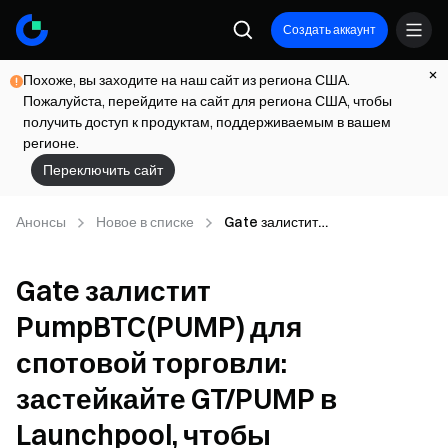
Создать аккаунт
Похоже, вы заходите на наш сайт из региона США.
Пожалуйста, перейдите на сайт для региона США, чтобы
получить доступ к продуктам, поддерживаемым в вашем
регионе.
Переключить сайт
Анонсы
Новое в списке
Gate залистит
PumpBTC(PUMP) для спотовой
торговли: застейкайте
Gate залистит
GT/PUMP в Launchpool, чтобы
зарабатывать PUMP ежечасно
PumpBTC(PUMP) для
спотовой торговли:
застейкайте GT/PUMP в
Launchpool, чтобы