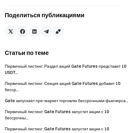
(OS) стейкинга и ликвидности, управляемая
Поделиться публикациями
искусственным интеллектом, построенная для
Модульных блокчейнов, разработанная для того,
чтобы позволить держателям биткойнов
максимизировать свои доходы, интегрируясь без
проблем с экосистемой DeFi. Платформа
фокусируется на обеспечении высокой
Статьи по теме
безопасности, масштабируемости и прозрачного
Первичный листинг: Раздел акций Gate Futures представит 10
способа для держателей биткойнов участвовать в
USDT...
децентрализованных финансах (DeFi), сохраняя
контроль над своими активами.
Первичный листинг: Секция акций Gate Futures добавит 10
бесср...
Название токена: PumpBTC
Gate запускает пре-маркет торговлю бессрочными фьючерса...
Символ токена: PUMP
Первичный листинг: Gate Futures запустит акции с 10
Максимальное предложение: 1000,000,000
бессрочны...
Тип токена: BEP20 & ERC20
Первичный листинг: Gate Futures запустит акции с 10