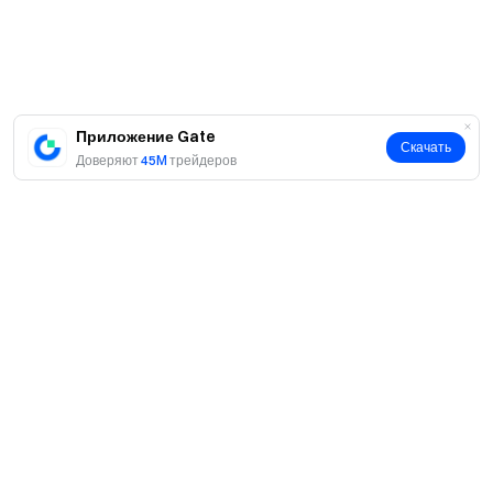
месяцев
-Сайт:
https://pumpbtc.xyz/
-Вайтпейпер:
https://drive.google.com/file/d/1X6LUHklR7wOBx2VAsR
hSc–zzFm3SL3C/view?usp=sharing
Приложение Gate
Скачать
Примечания
Доверяют
45M
трейдеров
Gate Launchpool - это инновационная платформа
для стейкинга и аирдропов, где пользователи могут
застейкать GT, BTC, ETH, USDT или другие токены,
чтобы получать ежечасные выплаты горячих и
новых монет. С низкими барьерами для входа и
высоким APR, это идеальная платформа для легкого
захвата рыночных возможностей.
GateToken (GT) - это уникальный токен биржи Gate
О нас
и оригинальный токен публичного блокчейна
О нас
Gatechain. Держите GT сейчас:
Продукты
https://www.gate.com/trade/GT_USDT