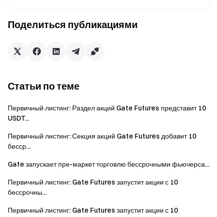
Застейкайте, чтобы заработать
сейчас
Поделиться публикациями
Правило разблокировки: 100%
Разблокированный Gate Launchpool позволяет
пользователям заложиться заранее. Вы можете
заложить свои активы до официального запуска
Статьи по теме
проекта, обеспечивая начало заработка наград сразу же
после начала майнинга.
Первичный листинг: Раздел акций Gate Futures представит 10
USDT...
Распределение наград
Первичный листинг: Секция акций Gate Futures добавит 10
Система будет распределять награды в виде токенов на
бесср...
счета пользователей спот-торговли каждый час в
зависимости от доли активов, застейканных каждым
Gate запускает пре-маркет торговлю бессрочными фьючерса...
пользователем.
Первичный листинг: Gate Futures запустит акции с 10
бессрочны...
Эксклюзивный стейкинг-пул для новичков: только
новые пользователи, зарегистрировавшиеся после 26
Первичный листинг: Gate Futures запустит акции с 10