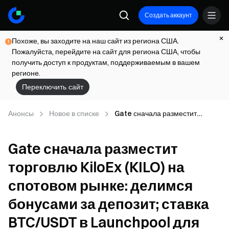
Создать аккаунт
Похоже, вы заходите на наш сайт из региона США.
Пожалуйста, перейдите на сайт для региона США, чтобы
получить доступ к продуктам, поддерживаемым в вашем
регионе.
Переключить сайт
Анонсы
Новое в списке
Gate сначала разместит
торговлю KiloEx (KILO) на
спотовом рынке: делимся
Gate сначала разместит
бонусами за депозит; ставка
BTC/USDT в Launchpool для
торговлю KiloEx (KILO) на
заработка KILO ежечасно
спотовом рынке: делимся
бонусами за депозит; ставка
BTC/USDT в Launchpool для