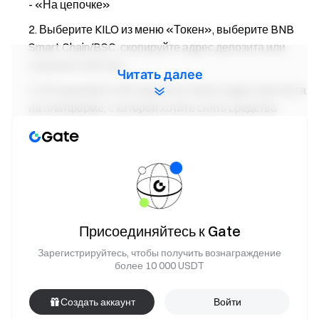
- «На цепочке»
Выберите KILO из меню «Токен», выберите BNB
Smart Chain/BSC, скопируйте адрес депозита или
сохраните QR-код
Читать далее
Отсканируйте QR-код или вставьте адрес депозита
на платформе, с которой хотите снять средства
Проверьте руководство по депозиту:
На веб-сайте
|
В
приложении
Детали Airdrop
Период стейкинга:
28 марта 2025 г., 02:00 - 4 апреля 2025 г., 02:00 (UTC)
Присоединяйтесь к Gate
Зарегистрируйтесь, чтобы получить вознаграждение
более 10 000 USDT
Создать аккаунт
Войти