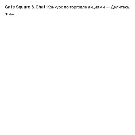
Gate Square & Chat: Конкурс по торговле акциями — Делитесь,
что...
Как принять участие в задании по публикации
Перейдите на
[страницу заданий Gate Booster
] —
нажмите [Присоединиться сейчас] — опубликуйте свой
пост — [отправьте ссылку на публикацию] в течение 24
часов — задание выполнено — награды будут
начислены после одобрения проверки рисков
Дополнительные инструкции:
Как подать заявку на Gate Booster (мобильная версия)
Как выполнить задания по публикации Booster на Gate
(мобильная версия)
Примечания:
Всем участникам необходимо ознакомиться с