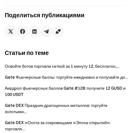
пользователи будут уведомлены через личные
сообщения.
Поделиться публикациями
Что такое Gate Booster?
Gate Booster — это официальная платформа для
промо-кампаний и заданий, запущенная Gate. Она
Статьи по теме
предназначена для крипто-лидеров мнений, создателей
контента, строителей сообществ и партнеров по
Освойте ботов торговли сеткой за 1 минуту 12, бесплатно,...
продвижению. Через Gate Booster участники могут
присоединяться к различным мероприятиям по
Gate Фьючерсные баллы: торгуйте ежедневно и получайте до...
приглашениям и рефералам, организуемым Gate и
Аирдроп фьючерсных баллов Gate #128: получите 12 GUSD и
проектами экосистемы. Создавая контент, привлекая
100 USDT
аудиторию и направляя пользователей, промоутеры
получают вознаграждения, одновременно увеличивая
Gate DEX Праздник драгоценных металлов: торгуйте
свое влияние и доход.
золотыми...
Gate DEX «Охота за сокровищами «Эпоха открытий»:
Подать заявку
торговля...