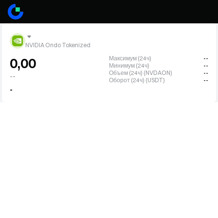
NVIDIA Ondo Tokenized
Максимум (24ч)
--
0,00
Минимум (24ч)
--
Объем (24ч) (NVDAON)
--
--
Оборот (24ч) (USDT)
--
-