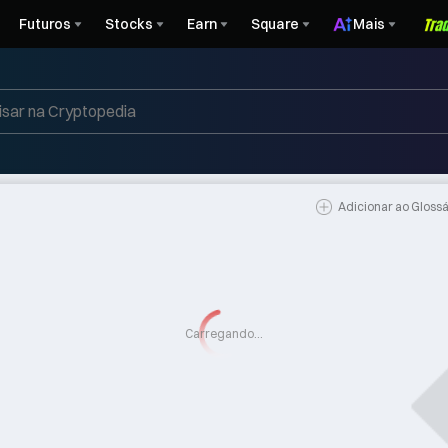
Futuros
Stocks
Earn
Square
Mais
Adicionar ao Glossá
Carregando...