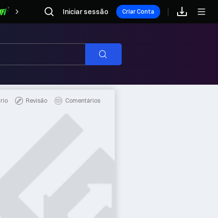
Iniciar sessão
Recompensas
Criar Conta
Pesquisar
rio
Revisão
Comentários