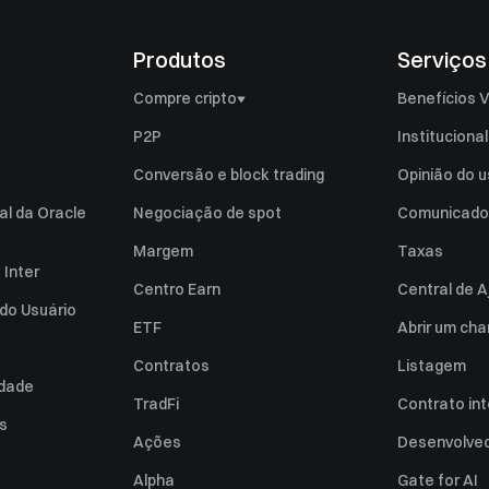
Produtos
Serviços
Compre cripto
Benefícios V
Comprar Bitcoin (BTC)
P2P
Institucional
Comprar Ethereum (ETH)
Conversão e block trading
Opinião do u
Comprar Ripple (XRP)
al da Oracle
Negociação de spot
Comunicado
Comprar Solana (SOL)
Margem
Taxas
 Inter
Comprar Pi Network (PI)
Centro Earn
Central de A
do Usuário
Vender Bitcoin (BTC)
ETF
Abrir um ch
Vender Ethereum (ETH)
Contratos
Listagem
idade
Vender Ripple (XRP)
TradFi
Contrato int
es
Vender Solana (SOL)
Ações
Desenvolve
Vender Pi Network (PI)
Alpha
Gate for AI