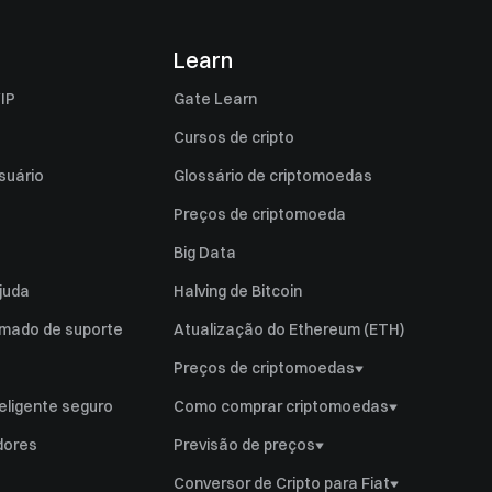
Learn
IP
Gate Learn
Cursos de cripto
suário
Glossário de criptomoedas
Preços de criptomoeda
Big Data
juda
Halving de Bitcoin
amado de suporte
Atualização do Ethereum (ETH)
Preços de criptomoedas
Preço de GT
eligente seguro
Como comprar criptomoedas
Preço de Bitcoin
Comprar GT
dores
Previsão de preços
Preço de Ethereum
Comprar Bitcoin
GT Previsão de preço
Conversor de Cripto para Fiat