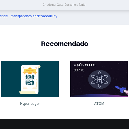
Criado por Gate. Consulte a fonte.
ience
transparency and traceability
Recomendado
Hyperledger
ATOM