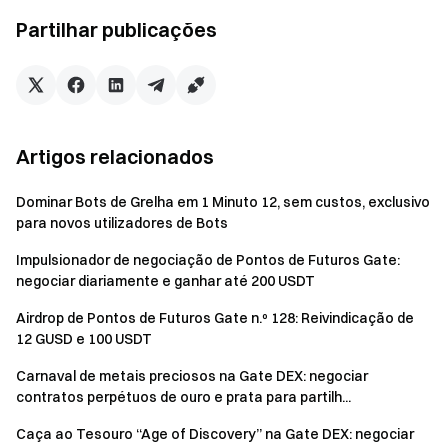
para a Recompensa 2 e Recompensa 3. Se a quantidade
Partilhar publicações
de recompensas partilhadas pelos utilizadores for
inferior a $1, não será emitida efetivamente. As
recompensas serão distribuídas dentro de 14 dias úteis
após o fim do evento, e a informação de distribuição de
recompensas será anunciada no
Gate Notícias
5. Os
Artigos relacionados
criadores de mercado, contas corporativas,
institucionais, afiliadas e de parceiros não são elegíveis
Dominar Bots de Grelha em 1 Minuto 12, sem custos, exclusivo
para participar neste evento.
para novos utilizadores de Bots
Se o utilizador participar em outras atividades na
Impulsionador de negociação de Pontos de Futuros Gate:
Gate simultaneamente, apenas receberá a recompensa
negociar diariamente e ganhar até 200 USDT
de uma atividade.
Airdrop de Pontos de Futuros Gate n.º 128: Reivindicação de
A utilização de contas duplicadas e quaisquer outros
12 GUSD e 100 USDT
comportamentos fraudulentos, como a inflação do
Carnaval de metais preciosos na Gate DEX: negociar
volume de negociação, registo em massa de contas
contratos perpétuos de ouro e prata para partilh...
falsas, auto-negociação, correspondência de ordens,
etc., são estritamente proibidos. Um utilizador com
Caça ao Tesouro “Age of Discovery” na Gate DEX: negociar