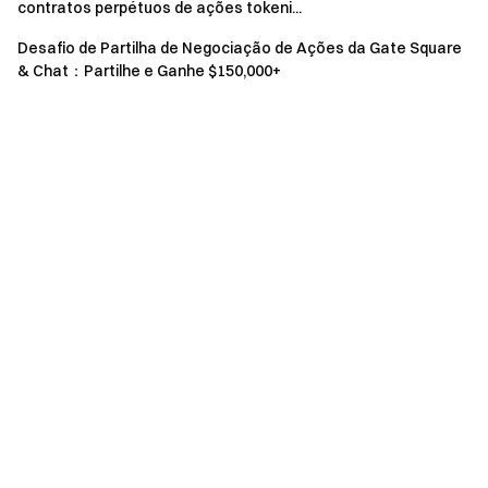
subcontas e uma conta principal, e várias contas com as
contratos perpétuos de ações tokeni...
mesmas informações de identidade, serão
Desafio de Partilha de Negociação de Ações da Gate Square
considerados como o mesmo utilizador, enquanto o
& Chat：Partilhe e Ganhe $150,000+
volume de negociação das subcontas não será
contabilizado como o da conta principal. E as subcontas
não são elegíveis para participar no evento.
Em caso de discrepância entre as versões traduzidas
e a versão original em inglês, prevalecerá a versão em
inglês.
A Gate reserva todos os direitos à explicação final.
Este evento não está afiliado à Apple Inc.
Os utilizadores no Reino Unido e em outras
Localizações Restritas não podem aceder aos Serviços
(incluindo a participação neste evento, jogo ou
competição). Consulte o
Acordo do utilizador
para mais
detalhes sobre Localizações Restritas.