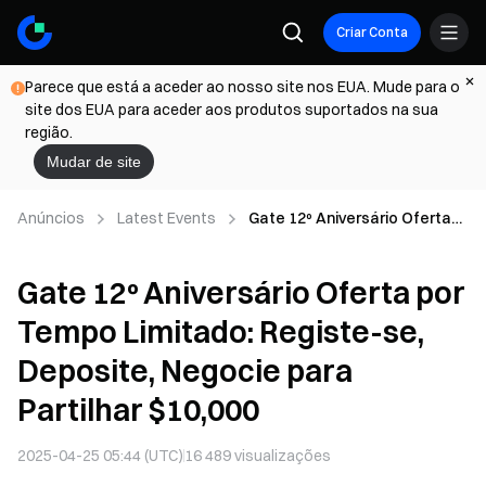
Criar Conta
Parece que está a aceder ao nosso site nos EUA. Mude para o
site dos EUA para aceder aos produtos suportados na sua
região.
Mudar de site
Anúncios
Latest Events
Gate 12º Aniversário Oferta
por Tempo Limitado: Registe-
se, Deposite, Negocie para
Gate 12º Aniversário Oferta por
Partilhar $10,000
Tempo Limitado: Registe-se,
Deposite, Negocie para
Partilhar $10,000
2025-04-25 05:44 (UTC)
16 489
visualizações