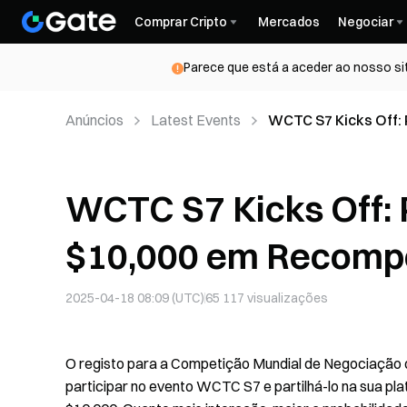
Comprar Cripto
Mercados
Negociar
Parece que está a aceder ao nosso si
Anúncios
Latest Events
WCTC S7 Kicks Off: 
Generosas
WCTC S7 Kicks Off: P
$10,000 em Recomp
2025-04-18 08:09 (UTC)
65 117
visualizações
O registo para a Competição Mundial de Negociação
participar no evento WCTC S7 e partilhá-lo na sua pl