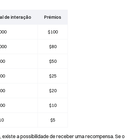
al de interação
Prémios
.000
$100
.000
$80
800
$50
500
$25
200
$20
100
$10
10
$5
a, existe a possibilidade de receber uma recompensa. Se o