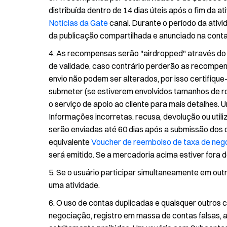
distribuída dentro de 14 dias úteis após o fim da 
Notícias da Gate
canal. Durante o período da ativi
da publicação compartilhada e anunciado na conta o
As recompensas serão "airdropped" através d
de validade, caso contrário perderão as recompe
envio não podem ser alterados, por isso certifiqu
submeter (se estiverem envolvidos tamanhos de r
o serviço de apoio ao cliente para mais detalhes.
Informações incorretas, recusa, devolução ou uti
serão enviadas até 60 dias após a submissão dos de
equivalente
Voucher de reembolso de taxa de neg
será emitido. Se a mercadoria acima estiver fora d
Se o usuário participar simultaneamente em out
uma atividade.
O uso de contas duplicadas e quaisquer outros
negociação, registro em massa de contas falsas, 