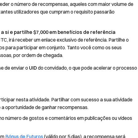
ceder o número de recompensas, aqueles com maior volume de
tantes utilizadores que cumpram o requisito passarão
si e partilhe $7,000 em benefícios de referência
C, irá receber um enlace exclusivo de referência. Partilhe o
os para participar em conjunto. Tanto você como os seus
ssoas, por ordem de chegada.
e de enviar o
UID
do convidado, o que pode acelerar o processo
ticipar nesta atividade. Partilhar com sucesso a sua atividade
he a oportunidade de ganhar recompensas.
 no número de gostos e comentários em publicações ou vídeos
 em
Bónus de Futuros
(válido por 5 dias), a recompensa será