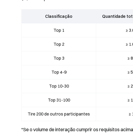
Classificação
Quantidade tot
Top 1
≥ 3
Top 2
≥ 1
Top 3
≥ 
Top 4-9
≥ 
Top 10-30
≥ 
Top 31-100
≥ 
Tire 200 de outros participantes
≥ 
*Se o volume de interação cumprir os requisitos acim