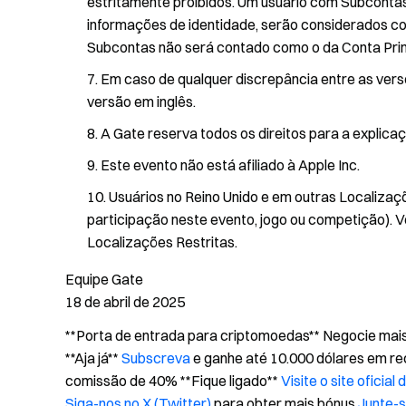
estritamente proibidos. Um usuário com Subcontas
informações de identidade, serão considerados c
Subcontas não será contado como o da Conta Princi
Em caso de qualquer discrepância entre as versõ
versão em inglês.
A Gate reserva todos os direitos para a explicaçã
Este evento não está afiliado à Apple Inc.
Usuários no Reino Unido e em outras Localizaç
participação neste evento, jogo ou competição). V
Localizações Restritas.
Equipe Gate
18 de abril de 2025
**Porta de entrada para criptomoedas** Negocie mais 
**Aja já**
Subscreva
e ganhe até 10.000 dólares em 
comissão de 40% **Fique ligado**
Visite o site oficial
Siga-nos no X (Twitter)
para obter mais bónus
Junte-