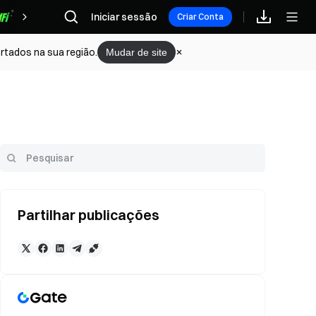
Iniciar sessão
Recompensas
Criar Conta
rtados na sua região.
Mudar de site
Partilhar publicações