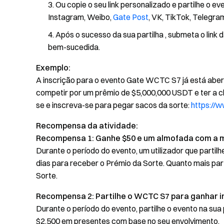
Ou copie o seu link personalizado e partilhe o e
Instagram, Weibo,
Gate Post
, VK, TikTok, Telegra
Após o sucesso da sua partilha , submeta o link
bem-sucedida.
Exemplo:
A inscrição para o evento Gate WCTC S7 já está aber
competir por um prêmio de $5,000,000 USDT e ter a 
se e inscreva-se para pegar sacos da sorte:
https://
Recompensa da atividade:
Recompensa 1: Ganhe $50 e um almofada com a 
Durante o período do evento, um utilizador que parti
dias para receber o Prémio da Sorte. Quanto mais part
Sorte.
Recompensa 2: Partilhe o WCTC S7 para ganhar in
Durante o período do evento, partilhe o evento na sua p
$2,500 em presentes com base no seu envolvimento.