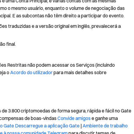
 e uma Conta Principal, e várias contas com as mesmas
omo o mesmo usuário, enquanto o volume de negociação das
pal. E as subcontas não têm direito a participar do evento.
es traduzidas e a versão original em inglês, prevalecerá a
o final.
ões Restritas não podem acessar os Serviços (incluindo
eja o
Acordo do utilizador
para mais detalhes sobre
de 3.800 criptomoedas de forma segura, rápida e fácil no Gate
recompensas de boas-vindas
Convide amigos
e ganhe uma
 do Gate
Descarregue a aplicação Gate
|
Ambiente de trabalho
se à nossa comunidade Telegram
para discutir temas de