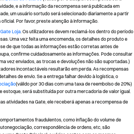
atividade, e a informação da recompensa será publicada em
dade, um usuário sortudo será selecionado diariamente a partir
ficial. Por favor, preste atenção à informação.
o
Gate Loja
. Os utilizadores devem reclamá-los dentro do período
nsas. Uma vez feita uma encomenda, os detalhes do produto e
e-se de que todas as informações estão corretas antes de
oupa, confirme cuidadosamente as informações. Pode consultar
 Uma vez enviados, as trocas e devoluções não são suportadas.)
lizadores incontactáveis resultarão em perda. As recompensas
talhes de envio. Se a entrega falhar devido à logística, o
ociação
(válido por 30 dias com uma taxa de reembolso de 20%)
e estoque, será substituída por outra mercadoria de valor igual.
ras atividades na Gate, ele receberá apenas a recompensa de
 comportamentos fraudulentos, como inflação do volume de
autonegociação, correspondência de ordens, etc, são