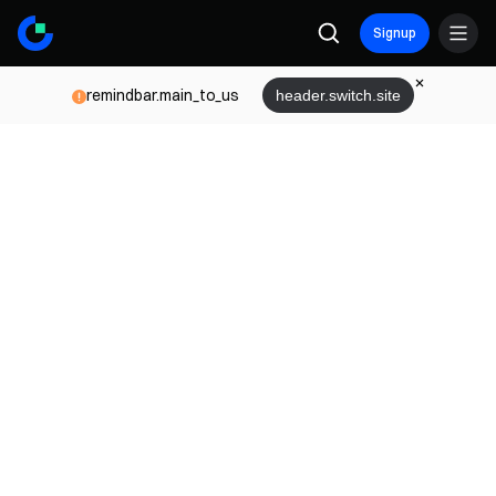
Signup
remindbar.main_to_us
header.switch.site