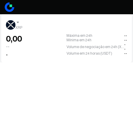
XRP
Máxima em 24h
--
0,00
Mínima em 24h
--
-
--
Volume de negociação em 24h (XRP)
-
Volume em 24 horas (USDT)
--
-