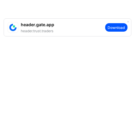
header.gate.app
Download
header.trust.traders
案内
当社について
商品
採用情報
P2P
サポート
ニュースルーム
交換 & ブロック取引
VIP特典
F1 Oracle Red Bull Racing 公式スポンサー