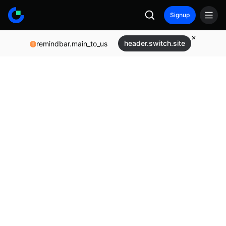
Signup
header.switch.site
remindbar.main_to_us