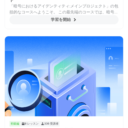
「暗号におけるアイデンティティ:メインプロジェクト」の包
括的なコースへようこそ。 この最先端のコースでは、暗号通
貨エコシステム内のIDトークンの魅力的な領域を探求する旅
学習を開始
に乗り出します。 世界がブロックチェーン技術と分散型アプ
リケーションを採用するにつれて、安全で検証可能なIDソリ
ューションの重要性が最も重要になります。 このコースで
は、IDトークン、Web3エコシステムにおけるIDトークンの
重要性、およびID検証、プライバシー、および信頼性に革命
を起こす可能性に関する深い知識を提供します。 この啓発的
な探求に参加して、デジタル時代の分散型IDのダイナミック
な状況をナビゲートするための専門知識を身に付けてくださ
い。
初級編
8
レッスン
336
受講者