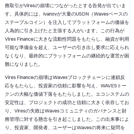
務取引がViresの崩壊につながったとする告発が出ていま
す。具体的には、Ivanovが大量のUSDN（Wavesベースの
ステーブルコイン）を注入してプラットフォームの価値を
人為的に引き上げたと主張する人がいます。この行為が
Vires Financeに大きな流動性問題をもたらし、融資が利用
可能な準備金を超え、ユーザーの引き出し要求に応えられ
なくなり、最終的にプラットフォームの継続的な運営が困
難になりました。
Vires Financeの崩壊はWavesブロックチェーンに連鎖反
応をもたらし、投資家の信頼に影響を与え、WAVESトー
クンの大幅な価値下落をもたらしました。エコシステムの
安定性は、プロジェクトの成功と信頼に大きく依存してお
り、Viresの失敗はWavesコミュニティのガバナンスと財
務管理に対する懸念を引き起こしました。この出来事によ
り、投資家、開発者、ユーザーはWavesの将来に疑問を