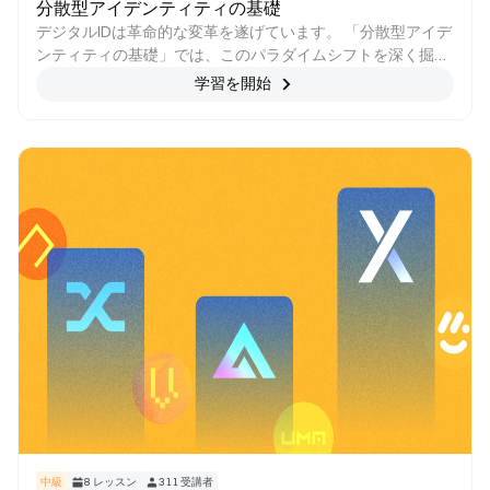
分散型アイデンティティの基礎
デジタルIDは革命的な変革を遂げています。 「分散型アイデ
ンティティの基礎」では、このパラダイムシフトを深く掘り
下げ、個人が自分の個人データのコントロールを取り戻す世
学習を開始
界の複雑さを探ります。 ブロックチェーンとプライバシーが
出会い、セキュリティがユーザー主権と絡み合うアイデンテ
ィティ管理の未来をナビゲートする準備はできていますか?
デジタルアイデンティティの未来に飛び込んで発見しましょ
う!
中級
8
レッスン
311
受講者