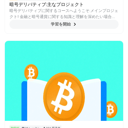
暗号デリバティブ:主なプロジェクト
暗号デリバティブに関するコースへようこそ:メインプロジェ
クト! 金融と暗号通貨に関する知識と理解を深めたい場合、
このコースは特別に調整されています。 このコースでは、暗
学習を開始
号デリバティブプロジェクトの世界を掘り下げ、分散型デリ
バティブの展望を形作る主要なプラットフォームとプロトコ
ルを深く掘り下げます。 SynthetixやGMXからdYdX、
UMA、Ribbon Finance、Vega Protocol、MUX Protocolま
で、その機能、取引メカニズム、トークンの有用性、ガバナ
ンス構造など、幅広いトピックを取り上げます。 このコース
を修了すると、ダイナミックでエキサイティングな暗号デリ
バティブの世界をナビゲートするための強固な基盤が身に付
き、情報に基づいた投資決定を下し、この急速に進化する業
界内の機会を活用できるようになります。