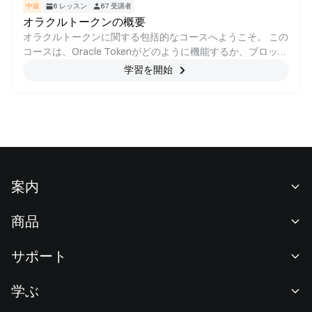
中級
6
レッスン
67
受講者
オラクルトークンの概要
オラクルトークンに関する包括的なコースへようこそ。 この
コースは、Oracle Tokenがどのように機能するか、ブロック
チェーンエコシステムにおけるOracleトークンの役割、およ
学習を開始
び外部データへのアクセス方法に革命を起こす可能性を深く
理解するように設計されています。 ブロックチェーンテクノ
ロジーの人気が高まるにつれ、エコシステムを構成するさま
ざまなコンポーネントを深く理解することが不可欠であり、
オラクルトークンはパズルの重要なピースです。 あなたがブ
ロックチェーン愛好家、開発者、投資家、またはこのエキサ
イティングな新技術について学びたい人であるかどうかにか
かわらず、このコースはあなたのためです。
案内
当社について
商品
採用情報
P2P
サポート
ニュースルーム
交換 & ブロック取引
VIP特典
F1 Oracle Red Bull Racing 公式スポンサー
学ぶ
現物取引
機関向けサービス
利用規約