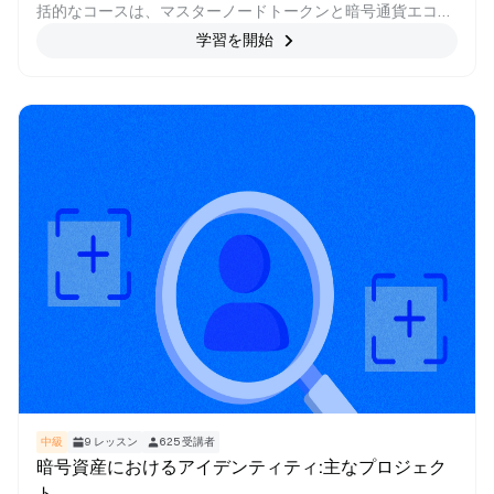
括的なコースは、マスターノードトークンと暗号通貨エコシ
ステムにおけるその重要性を深く理解できるように設計され
学習を開始
ています。 初心者でも経験豊富な暗号愛好家でも、このコー
スでは、マスターノードの世界をナビゲートし、人気のある
マスターノードベースの暗号通貨を探索し、マスターノード
ネットワークの背後にある基本的な概念を探求するための知
識とスキルを身に付けます。 マスターノードトークンの内部
構造を掘り下げ、分散型金融の未来を形作る上でマスターノ
ードトークンが持つ可能性を解き放ちながら、このエキサイ
ティングな旅に参加してください。
中級
9
レッスン
625
受講者
暗号資産におけるアイデンティティ:主なプロジェク
ト