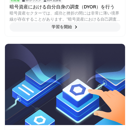
初級編
10
レッスン
324
受講者
暗号資産における自分自身の調査（DYOR）を行う
暗号資産セクターでは、成功と挫折の間には非常に薄い境界
線が存在することがあります。"暗号資産における自己調査
（DYOR）"は、このダイナミックな環境を自信を持って航行
学習を開始
するためのツール、知識、洞察を提供することを目的として
います。あなたは、深く掘り下げて、暗号資産の複雑さを解
明し、情報を持った投資家として浮上する準備はできていま
すか？