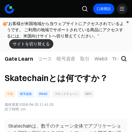
口座開設
"お客様が米国地域から当ウェブサイトにアクセスされているよ
うです。 ご利用の地域でサポートされている商品にアクセスす
るには、米国向けサイトへ切り替えてください。"
サイトを切り替える
Gate Learn
コース
暗号資産
取引
Web3
TradFi
Skatechainとは何ですか？
中級
暗号資産
Web3
ブロックチェーン
DeFi
最終更新
2026-04-01 11:41:25
読了時間
:
1m
Skatechainは、数千のチェーン全体でアプリケーショ