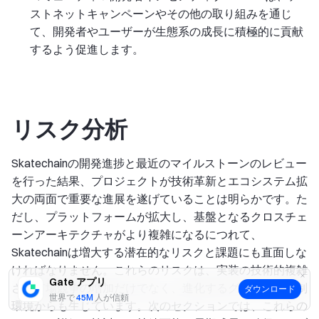
ストネットキャンペーンやその他の取り組みを通じ
て、開発者やユーザーが生態系の成長に積極的に貢献
するよう促進します。
リスク分析
Skatechainの開発進捗と最近のマイルストーンのレビュー
を行った結果、プロジェクトが技術革新とエコシステム拡
大の両面で重要な進展を遂げていることは明らかです。た
だし、プラットフォームが拡大し、基盤となるクロスチェ
ーンアーキテクチャがより複雑になるにつれて、
Skatechainは増大する潜在的なリスクと課題にも直面しな
ければなりません。これらのリスクは、実装の技術的複雑
Gate アプリ
さと市場競争の増加だけでなく、進化するグローバル規制
ダウンロード
世界で
45M
人が信頼
環境からも生じています。次のセクションでは、これらの