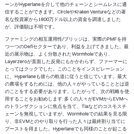
ーンがHyperlaneを介して他のチェーンとシームレスに通
信することができます。CircleやKraken Ventureなどの著
名な投資家から1800万ドル以上の資金を調達しました
が、評価額は不明です。
ファーミングの相互運用性/ブリッジは、実際のPMFを持
つ一つのDefiセクターであり、利益を上げてきました。最
近の展示物は、よく分散されたWormholeであり、
Layerzeroが直面した反発にもかかわらず、ファーマーに
とってはクックでした。このことをインスピレーション
に、Hyperlaneも彼らの軌道に従うと信じています。最大
の農場をするためには、他の人々がやっていることとは逆
のことをする必要があります。したがって、次の戦略を使
用することをお勧めします: 多くの人々がEVMからEVMへ
のトランザクションに焦点を当て、Tiaなどのコスモスチ
ェーンを無視していますが、Wormholeでの結果を見る限
り、非EVMとのやり取りを行った人々は最終割り当てに
ブーストを得ました。Hyperlaneでも同様のことが起こる