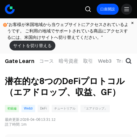
口座開設
"お客様が米国地域から当ウェブサイトにアクセスされているよ
うです。 ご利用の地域でサポートされている商品にアクセスす
るには、米国向けサイトへ切り替えてください。"
サイトを切り替える
Gate Learn
コース
暗号資産
取引
Web3
TradFi
潜在的な8つのDeFiプロトコル
（エアドロップ、収益、GF）
初級編
Web3
DeFi
チュートリアル
「エアドロップ」
最終更新
2026-04-06 13:31:12
読了時間
:
1m