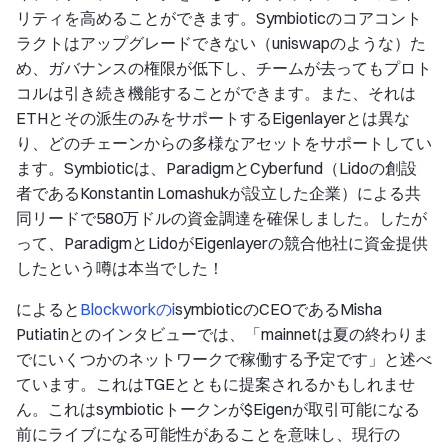
リティを高めることができます。Symbioticのコアコント
ラクトはアップグレードできない（uniswapのような）た
め、ガバナンスの権限が低下し、チームが去ってもプロト
コルは引き続き機能することができます。また、それは
ETHとその派生のみをサポートするEigenlayerとは異な
り、どのチェーンからの多様なアセットをサポートしてい
ます。Symbioticは、ParadigmとCyberfund（Lidoの創設
者であるKonstantin Lomashukが設立した企業）による共
同リードで580万ドルの資金調達を確保しました。したが
って、ParadigmとLidoがEigenlayerの競合他社に資金提供
したという噂は本当でした！
によると
Blockworkのi
symbioticのCEOであるMisha
Putiatinとのインタビューでは、「mainnetは夏の終わりま
でにいくつかのネットワークで稼働する予定です」と述べ
ています。これはTGEとともに提案されるかもしれませ
ん。これはsymbioticトークンが$Eigenが取引可能になる
前にライブになる可能性があることを意味し、現行の