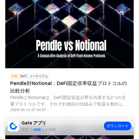
中級
DeFi
イーサリアム
Pendle対Notional：DeFi固定倍率収益プロトコルの
比較分析
PendleとNotionalは、DeFi固定収益分野を代表する2つの主
要プロトコルです。それぞれ独自の仕組みで収益を創出して
2026-04-21 07:34:07
います。Pendleは、PTとYTのイールド分離モデルにより、
固定収益や利回り取引機能を提供します。一方、Notional
Gate アプリ
は、固定金利のレンディングマーケットプレイスを通じて、
ダウンロード
世界で
45M
人が信頼
ユーザーが借入金利をロックできるようにしています。比較
すると、Pendleは収益資産管理や金利取引に最適であり、