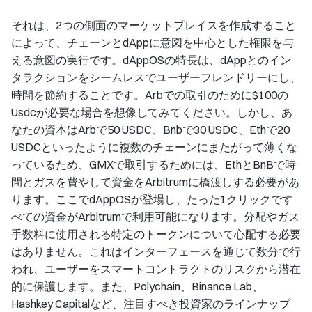
それは、2つの側面のマーケットプレイスを作成すること
によって、チェーンとdAppに意図を中心とした権限を与
える意図の実行です。dAppOSの特長は、dAppとのイン
タラクションをシームレスでユーザーフレンドリーにし、
時間を節約することです。Arbでの取引のために$100の
Usdcが必要な場合を想像してみてください。しかし、あ
なたの資本はArbで50 USDC、Bnbで30 USDC、Ethで20
USDCといったように複数のチェーンにまたがって薄くな
っているため、GMXで取引するためには、EthとBnBで時
間とガスを費やして資金をArbitrumに橋渡しする必要があ
ります。ここでdAppOSが登場し、たった1クリックです
べての資金がArbitrumで利用可能になります。分配やガス
手数料に使用される特定のトークンについて心配する必要
はありません。これはインターフェースを通じて数分で行
われ、ユーザーをスマートコントラクトのリスクから潜在
的に保護します。また、Polychain、Binance Lab、
Hashkey Capitalなど、注目すべき投資家のラインナップ