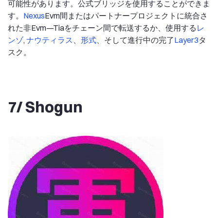
可能性があります。公式ブリッジを使用することができま
す。
Nexus
Evm間またはパートナープロジェクトに統合さ
れた非Evm—Tiaをチェーン間で転送するか、使用する
レ
ンゾ
,
ナウティラス
、
形式
、そして進行中の完了
Layer3
タ
スク。
7/ Shogun