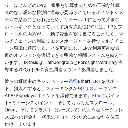
り、ほとんどのLPは、報酬を計算するための正確な計算
式のない曖昧な推測に運命が委ねられているポイントシス
テムで踏みにじられたため、リテールLPにとって大きな
ボトルネックとなっています所有流動性(EOL)は、LPとプ
ロトコルの両方が、手動で資金を割り当てることなく、マ
ルチチェーンの利回りエクスポージャーを持つマルチチェ
ーン環境に適応することを可能にし、LPが利用可能な最
良のオプションを選択できる明確な報酬システムを備えて
います。 Mitosisは、amber groupとForesight Ventureが主
導する700万ドルの資金調達ラウンドを調達しました。
彼らの継続中のキャンペーン—
遠征
Etherfi LRTをサポー
ト。預入れすると、ステーキングAPR+リステーキング
APR+Eigenlayerポイントを獲得できます。
Etherfi
ポイン
ト+ミトーシスポイント、そしてもちろんスクロール、
Linea、そしてブラスト（シーズン2）のようなトークンレ
スL2への預金も、将来のドロップのためにあなたを位置
付けしています。