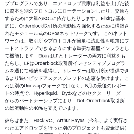
ププログラムであり、エアドロップ農家は利益を上げた後
に資本を別のプロトコルにローテーションしたり、交換を
するために大量のKOLに依存したりします。 Elixirは基本
的に、Orderblock取引所の流動性を強化するために構築さ
れたモジュール式のDPosネットワークです。 このネット
ワークは、取引所やプロトコルが簡単に流動性を帳簿にブ
ートストラップできるようにする重要な基盤インフラとし
て機能します。ElixirはLPとトレーダーの両方に利益をも
たらし、LPはOrderblock取引所インセンティブプログラ
ムを通じて報酬を獲得し、トレーダーは取引所が提供でき
るより狭いビッドアスクスプレッドの恩恵を受けます。こ
れは別のUniswapフォークではなく、5月の最後のレポー
トの時点で、Hyperliquid、Dydxなどのセクターリーダー
からのパートナーシップにより、Defi Orderblock取引所
の総流動性の40%を支えています。
彼らはまた、Hack VC、Arthur Hayes（今年、よく実行さ
れたエアドロップを行った別のプロジェクトも資金提供）