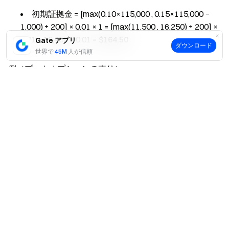
初期証拠金 = [max(0.10×115,000 , 0.15×115,000 −
1,000) + 200] × 0.01 × 1 = [max(11,500 , 16,250) + 200] ×
0.01 = 16,450 × 0.01 =
$164.50
Gate アプリ
ダウンロード
世界で
45M
人が信頼
例（プットオプションの売り）
はい
いいえ
原資産価格 $115,000、権利行使価格 $112,000、
OTM = 3,000、マーク価格 $150
初期証拠金 = [max(0.10×115,000×(1+150/115,000),
0.15×115,000 − 3,000) + 150] × 0.01 = [max(11,515 ,
14,250) + 150] × 0.01 = 14,400 × 0.01 =
$144.00
維持証拠金の計算