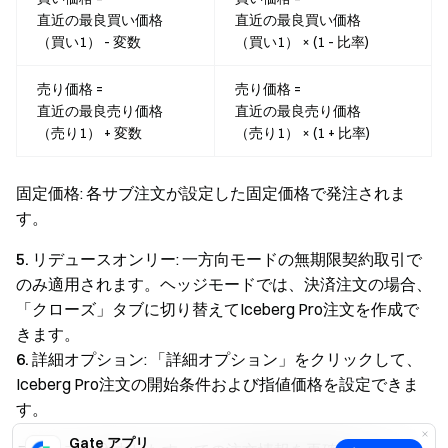
直近の最良買い価格
直近の最良買い価格
（買い1） - 変数
（買い1） × (1 - 比率)
売り価格 =
売り価格 =
直近の最良売り価格
直近の最良売り価格
（売り1） + 変数
（売り1） × (1 + 比率)
固定価格: 各サブ注文が設定した固定価格で発注されま
す。
5.
リデュースオンリー: 一方向モードの無期限契約取引で
のみ適用されます。ヘッジモードでは、決済注文の場合、
「クローズ」タブに切り替えてIceberg Pro注文を作成で
きます。
6.
詳細オプション: 「詳細オプション」をクリックして、
Iceberg Pro注文の開始条件および指値価格を設定できま
す。
Gate アプリ