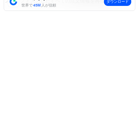
ステップ 3: 入力したすべての注文情報を再確認します。
ダウンロード
世界で
45M
人が信頼
はい
いいえ
2.注文の確認 / 取消
注文が正常に発注されると、取引ページ下部の「オープン
オーダー」-「Iceberg Pro」で、未発動またはアクティブ
な注文を確認できます。完了またはキャンセルされた注文