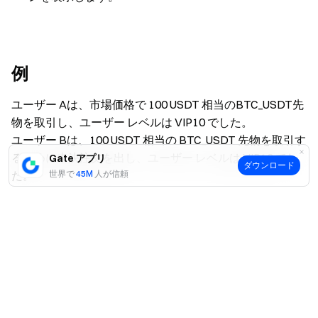
例
ユーザー Aは、市場価格で 100 USDT 相当のBTC_USDT先
物を取引し、ユーザー レベルは VIP10 でした。
ユーザー Bは、100 USDT 相当の BTC_USDT 先物を取引す
るために未決注文を出し、ユーザー レベルは VIP10 でし
Gate アプリ
ダウンロード
た。
世界で
45M
人が信頼
ユーザー A が市場深度を減らし、VIP10 レベルに対応する
はい
いいえ
テイカー手数料率が 0.03% の場合、ユーザーは手数料を
支払う必要があります： 100*0.03%=0.03 USDT、つま
り、0.03 USDT の手数料を支払う必要があります。
ユーザー B の未決注文取引は市場の深さを増加させ、
VIP10 レベルに対応する Maker 手数料率が 0% の場合、ユ