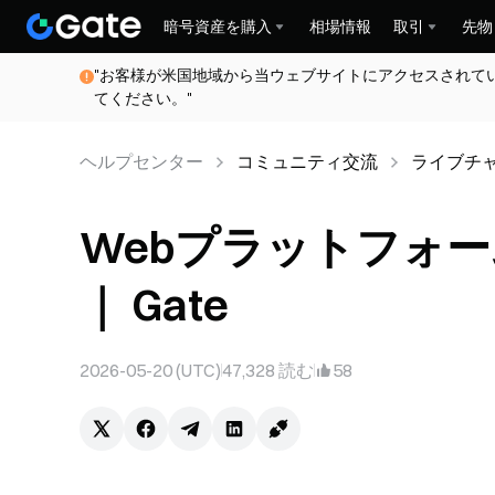
暗号資産を購入
相場情報
取引
先物
"お客様が米国地域から当ウェブサイトにアクセスされて
てください。"
ヘルプセンター
コミュニティ交流
ライブチ
Webプラットフォー
｜ Gate
2026-05-20 (UTC)
47,328
読む
58