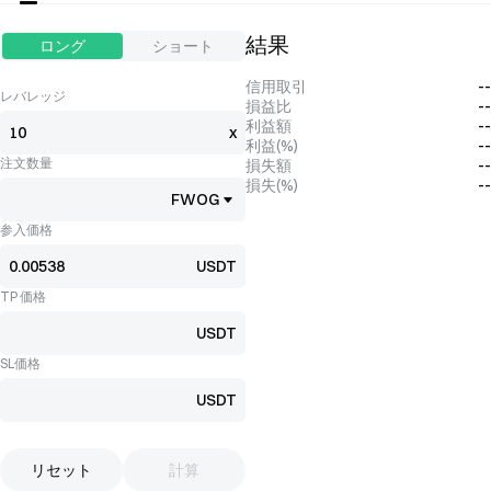
結果
ロング
ショート
信用取引
--
レバレッジ
損益比
--
利益額
--
x
利益(%)
--
注文数量
損失額
--
損失(%)
--
FWOG
参入価格
USDT
TP 価格
USDT
SL価格
USDT
リセット
計算