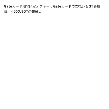
金融・準金融取引
Gateカード期間限定オファー：Gateカードで支払い＆GTを投
返金またはキャンセルされた取引
資、4,500USDTの報酬...
リスク管理上の異常取引
プラットフォームが不正と判断した行為
キャンペーン規約
本キャンペーンは、キャンペーン期間中に新規で
Gate Standard Cardを申請・有効化された方のみが対
象です。
報酬は重複して受け取ることはできません。1ユーザ
ーにつき1つの報酬のみ受領可能です。
利用金額ランキングは、キャンペーン期間中の対象
利用合計額で決定します。同額の場合は、条件達成が
早い方が上位となります。
TradingView Essential会員権およびDragonPass空港