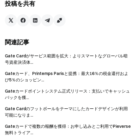
は以下の特典を受けられます：
投稿を共有
複数のテクニカル指標・チャート分析ツール
スマート価格アラート
広告非表示
関連記事
暗号資産、米国株式、外国為替など幅広い相場カバ
レッジ
Gate Cardがサービス範囲を拡大：よりスマートなグローバル暗
号資産決済体...
対象取引
Gateカード、Printemps Parisと提携：最大16％の税金還付およ
び5％のショッピン...
対象となる取引：
Gateカードポイントシステム正式リリース：支払いでキャッシュ
Gate Cardを利用した対象決済取引
バックを獲...
Apple PayおよびGoogle Payによる取引
Gate Cardのフットボールをテーマにしたカードデザインが利用
オンライン・オフラインの実際の決済取引
可能になりま...
Gateカードで複数の報酬を獲得：お申し込みとご利用でPieverse
対象外となる取引：
無料トライア...