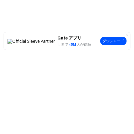
ラウンジ利用パスは、キャンペーン終了後7〜15営業
日以内に配布されます。
利用記録はGate Cardの最終取引データに基づきま
す。返金・取消・異議申立・キャンセル取引は集計対
象外です。
Gate アプリ
ダウンロード
世界で
45M
人が信頼
不正行為、ウォッシュ取引、架空取引、その他不正
利用が判明した場合、キャンペーンおよび報酬の対象
外となります。
本キャンペーンの最終的な解釈権はGateが有しま
す。
Gate チーム
案内
2026 年 6 月 11 日
当社について
商品
採用情報
P2P