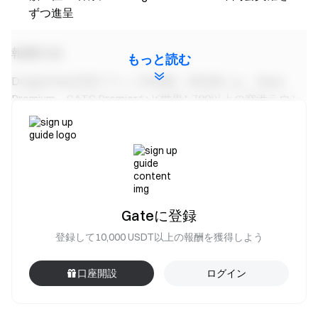
ずつ進呈
報酬詳細
もっと読む
DragonPass空港ラウンジ利用権：受領者には、Plaza
Premium、SATS Premierなど世界1,700以上の空港ラウン
ジで利用可能な1回限りの空港ラウンジ利用パスが付与さ
れます。主な特典は以下の通りです：
無料の飲食サービス
高速Wi-Fi
快適なラウンジ・リラクゼーションエリア
Gateに登録
フライト情報および搭乗リマインド
登録して10,000 USDT以上の報酬を獲得しよう
一部ラウンジでのシャワー設備
口座開設
ログイン
TradingView Essential会員権：TradingViewは世界有数の
チャート・相場分析プラットフォームです。Essential会員