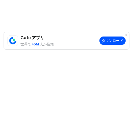
Gate チーム
2026 年 5 月 20 日
暗号通貨へのゲートウェイ
Gate アプリ
ダウンロード
4,900 種類以上の暗号通貨を安全かつ迅速、簡単に取引可
世界で
45M
人が信頼
能
今すぐ行動を
サインアップ
して最大 10,000 ドルのウェルカムリワード
を獲得
友達を招待
して 40％ のコミッションを獲得
つながりを維持しましょう
Gate 公式ウェブサイトを訪問
Gate アプリ | デスクトップをダウンロード
案内
X (Twitter) でフォロー
してさらなるボーナスを獲得
当社について
Telegram コミュニティに参加
して話題のトピックを議論
商品
グローバルコミュニティと交流
して最新の洞察を得る
採用情報
P2P