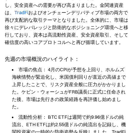
し、安全資産への需要が再び高まりました。金関連資産
は、
TradFi
およびオンチェーンデリバティブ市場の両方で
再び支配的な取引テーマとなりました。全体的に、市場は
徐々にデレバレッジと防衛的なポジショニング環境へと移
行しており、資本は高流動性資産、安全資産取引、そして
確信度の高いコアプロトコルへと再び循環しています。
先週の市場概況のハイライト：
市場の焦点：
4月のCPIが予想を上回り、ホルムズ
海峡情勢が緊迫化し、米国債利回りが直近の高値まで
上昇したことで、リスク資産全般に圧力がかかりまし
た。ケビン・ウォーシュがFRB議長に正式に任命され
た後、市場は先行きの政策経路を再評価し始めまし
た。
流動性分析：
BTC ETFは週間で約9.96億ドルの純
流出、ETH ETFは約2.55億ドルの純流出を記録し、機
関投資家の一時的な防衛姿勢を反映しました。TradFi