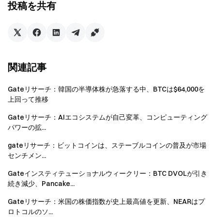
投稿を共有
した。これは、ダウンサイドリスクとボラティリティ
に対する市場の価格付けが強まっていることを示して
います。
機関投資家の動向：
機関投資家の現物市場シェア
は、全体のトレンドに逆行して増加し、前週比10%上
関連記事
昇しました。クロスマージンレンディングの取引量も
前週比10%増加しました。現物SBEは6月に開始予定で
Gateリサーチ：韓国の半導体株が急落する中、BTCは$64,000を
す。CrossExは、主要取引所における注文発注・取消
上回って推移
レイテンシーを16.6ミリ秒から1.5ミリ秒に短縮し、効
Gateリサーチ：AIエコシステムが自己変革、コンピューティング
率を91%改善しました。複数の取引所が取引手数料を
パワーの拡...
0%に引き下げ、先物取引に対応する主要取引所が1社
gateリサーチ：ビットコインは、ステーブルコインの普及が市場
追加されました。
センチメン...
今週の見通し：
注目すべき主なイベントには、購
Gateインスティテューショナルウィークリー：BTC DVOLが引き
買担当者景気指数（PMI）の速報値や、PYTH、ZRO、
続き減少、Pancake...
KAITOのトークンロック解除があり、これらは市場の
流動性とリスクセンチメントに影響を与える可能性が
Gateリサーチ：米国の株価指数が史上最高値を更新、NEARはプ
あります。
ロトコルのソ...