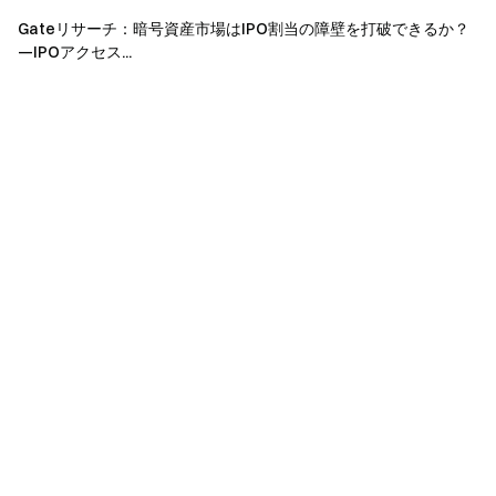
Gateリサーチ：暗号資産市場はIPO割当の障壁を打破できるか？
詳細はこちら
→
Gate Institutional Weekly: BTCのボラティ
—IPOアクセス...
リティ上昇、LSTセクター全体が後退（2026年5月11日〜
5月17日）
Gateリサーチ
は、包括的なブロックチェーンおよび暗号
資産リサーチプラットフォームであり、テクニカル分析、
相場分析、業界リサーチ、トレンド予測、マクロ経済政策
分析など、読者に深いコンテンツを提供しています。
免責事項
暗号資産市場への投資には高いリスクが伴います。ユーザ
ーはご自身で調査を行い、いかなる投資判断を下す前に、
資産および商品の性質を十分に理解することをお勧めしま
す。
Gate
は、かかる判断に起因するいかなる損失または
損害についても責任を負いません。