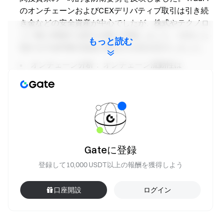
のオンチェーンおよびCEXデリバティブ取引は引き続
き金などの安全資産が中心でしたが、株式やテクノロ
ジー株に関連する取引活動も回復しました。CEXに上
もっと読む
場するTradFi株式資産の数は引き続き拡大しました。
オンチェーン分析：
オンチェーン流動性は
PancakeSwapやRaydiumなどの主要DEXに集中したま
までしたが、高流動性およびステーブルコインスワッ
ププロトコルでは活動が顕著に減少しました。Aaveメ
インネット上のレンディング活動とLSTセクターは全
般的に後退し、イーサリアムとソラナの両方でレバレ
ッジ需要が同時に冷え込みました。一方、Plasmaや
Gateに登録
MegaETHなどの新興エコシステムは、引き続き構造
的な資本の循環を吸収しました。
登録して10,000 USDT以上の報酬を獲得しよう
デリバティブ分析：
BTCデリバティブ市場はデレ
口座開設
ログイン
バレッジ局面に入り、建玉は減少を続け、資金調達率
はマイナスに転じ、25Dスキューはさらにマイナス方
向に拡大し、DVOLのベースラインが徐々に上昇しま