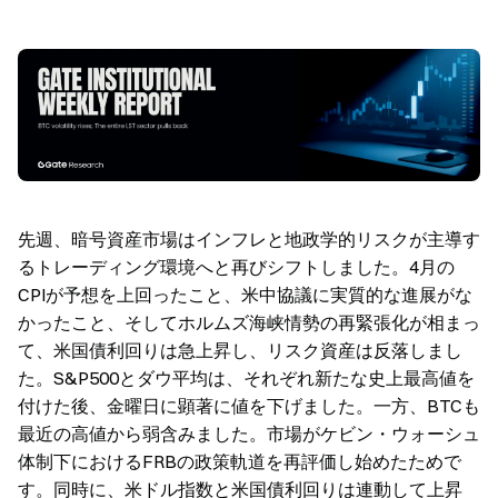
先週、暗号資産市場はインフレと地政学的リスクが主導す
るトレーディング環境へと再びシフトしました。4月の
CPIが予想を上回ったこと、米中協議に実質的な進展がな
かったこと、そしてホルムズ海峡情勢の再緊張化が相まっ
て、米国債利回りは急上昇し、リスク資産は反落しまし
た。S&P500とダウ平均は、それぞれ新たな史上最高値を
付けた後、金曜日に顕著に値を下げました。一方、BTCも
最近の高値から弱含みました。市場がケビン・ウォーシュ
体制下におけるFRBの政策軌道を再評価し始めたためで
す。同時に、米ドル指数と米国債利回りは連動して上昇