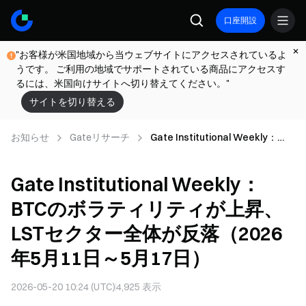
口座開設
"お客様が米国地域から当ウェブサイトにアクセスされているよ
うです。 ご利用の地域でサポートされている商品にアクセスす
るには、米国向けサイトへ切り替えてください。"
サイトを切り替える
お知らせ
Gateリサーチ
Gate Institutional Weekly：
BTCのボラティリティが上昇、
LSTセクター全体が反落（2026
Gate Institutional Weekly：
年5月11日～5月17日）
BTCのボラティリティが上昇、
LSTセクター全体が反落（2026
年5月11日～5月17日）
2026-05-20 10:24 (UTC)
4,925
表示