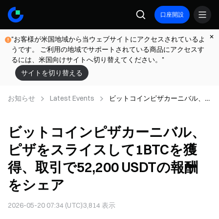
口座開設
"お客様が米国地域から当ウェブサイトにアクセスされているよ
うです。 ご利用の地域でサポートされている商品にアクセスす
るには、米国向けサイトへ切り替えてください。"
サイトを切り替える
お知らせ
Latest Events
ビットコインピザカーニバル、
ピザをスライスして1BTCを獲
得、取引で52,200 USDTの報酬を
ビットコインピザカーニバル、
シェア
ピザをスライスして1BTCを獲
得、取引で52,200 USDTの報酬
をシェア
2026-05-20 07:34 (UTC)
3,814
表示