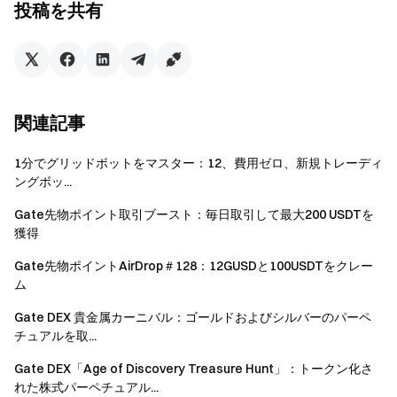
チェックインタスク
投稿を共有
（1日あたり取引高5,000 US
1 BTCピザ賞品プール
ユーザーはピザスライスを使用して抽選に参加できます。
賞品は以下のとおりです。
関連記事
1 BTCグランプリ
1分でグリッドボットをマスター：12、費用ゼロ、新規トレーディ
0.01 BTC
ングボッ...
Gateピザデーギフトボックス
Gate先物ポイント取引ブースト：毎日取引して最大200 USDTを
522 USDTキャッシュ報酬
獲得
52 USDTキャッシュ報酬
Gate先物ポイントAirDrop＃128：12GUSDと100USDTをクレー
ム
100 USDTポジショントライアルバウチャー
Gate DEX 貴金属カーニバル：ゴールドおよびシルバーのパーペ
50 USDTポジショントライアルバウチャー
チュアルを取...
20 USDTポジショントライアルバウチャー
Gate DEX「Age of Discovery Treasure Hunt」：トークン化さ
10 USDTポジショントライアルバウチャー
れた株式パーペチュアル...