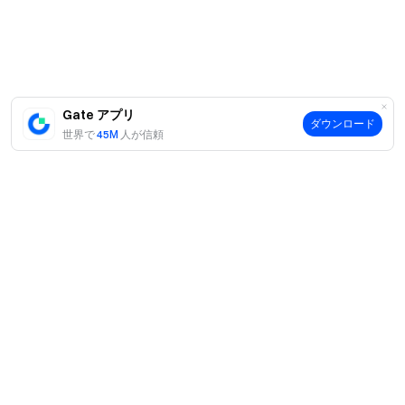
ウントは1つのアカウントと見なされます。サブアカ
ウントは対象外です。
マーケットメイカー、法人、機関投資家、ブローカ
ーアカウントは本キャンペーンの対象外です。
Gate アプリ
翻訳版と英語版に矛盾がある場合は、英語版が優先
ダウンロード
世界で
45M
人が信頼
されます。
Gateは本キャンペーンに関する最終的な解釈権を留
保します。
英国およびその他の制限地域のユーザーは、本イベ
ント、ゲーム、またはコンテストへの参加を含む、サ
ービスの全部または一部にアクセスできない場合があ
ります。詳細については、
利用規約
をご参照くださ
い。
案内
リスク警告：暗号資産取引は市場、政策などの要因
当社について
商品
の影響を受け、価格変動は予測不能です。市場リスク
採用情報
にご注意いただき、慎重に取引を行ってください。先
P2P