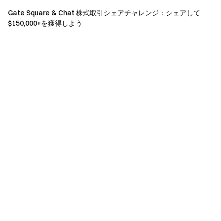
Gate Square & Chat 株式取引シェアチャレンジ：シェアして
利用規約
$150,000+を獲得しよう
参加者はイベントページの「今すぐ参加」ボタンを
クリックして登録し、本人確認を完了する必要があり
ます。報酬を受け取る資格を得るために必要です。
取引高＝買い注文高＋売り注文高。
イベント1の報酬は先物ポジショントライアルバウチ
ャーとして配布されます。すべての報酬はイベント終
了後14営業日以内にユーザーのアカウントに配布され
ます。
他の類似のGateキャンペーンに参加しているユーザ
ーは、1つのキャンペーンのみ報酬を受け取ることが
できます。
複数アカウントの登録、悪意のある取引高の操作、
自己取引、ウォッシュ取引などの不正行為は固く禁止
されています。同一の本人確認情報を持つ複数のアカ