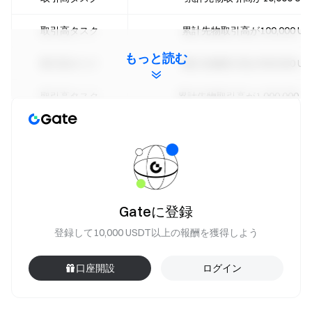
取引高タスク
累計先物取引高が100,000 U
もっと読む
取引高タスク
累計先物取引高が500,000 U
取引高タスク
累計先物取引高が1,000,000 U
取引高タスク
累計先物取引高が5,000,000 U
イベント期間中のアカウント正味入金
入金タスク
USDT以上
Gateに登録
イベント期間中に先物取引のチェック
チェックインタスク
（1日あたり取引高5,000 US
登録して10,000 USDT以上の報酬を獲得しよう
イベント期間中に先物取引のチェック
チェックインタスク
口座開設
ログイン
（1日あたり取引高5,000 US
イベント期間中に先物取引のチェック