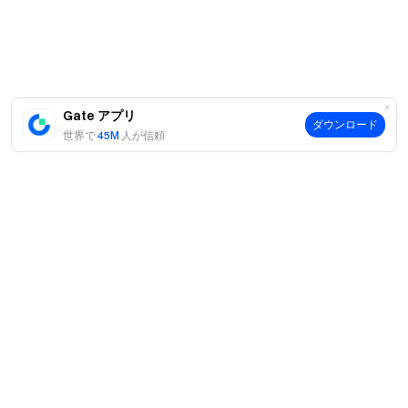
USDT（iPhone 17 Pro 256GB）、245 USDT（Apple
Watch SE）。
本イベントの特典は、他の同様のイベントと併用で
きません。ユーザーが同時に複数のイベントに参加し
た場合、最も高い特典のみが付与されます。
Gate アプリ
ダウンロード
世界で
45M
人が信頼
すべての参加者の利益を保護し公平性を維持するた
め、複数アカウントやサブアカウントを使用した参加
は固く禁止されています。不正行為が発見された場
合、イベントの参加資格が取り消されます。
リスク警告：暗号資産取引は、市場環境や規制の変
更など様々な要因の影響を受けます。価格は非常に変
動しやすく予測不能な場合があります。リスクを認識
し、慎重に取引してください。
案内
英国およびその他の制限地域のユーザーは本サービ
当社について
スの対象外です。制限地域の詳細については、
利用規
商品
約
をご参照ください。
採用情報
P2P