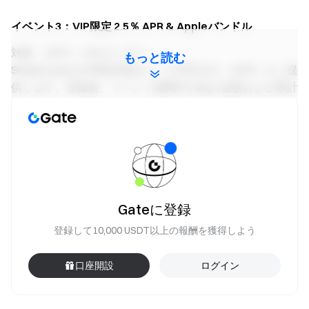
イベント3：VIP限定 2.5％ APR & Appleバンドル
対象：VIP 5～14のユーザー
もっと読む
Simple EarnはVIP限定商品として年率2.5％（APR）をご提
供します。登録後、イベント期間中の純入金額および累計
申込金額に応じて追加報酬をアンロックでき、Appleバン
ドル（MacBook Pro M4 16インチ512GB、iPhone 17 Pro
256GB、iPad Air 13インチ256GB）を獲得するチャンスが
あります。
今すぐ購入
Gateに登録
登録して10,000 USDT以上の報酬を獲得しよう
口座開設
ログイン