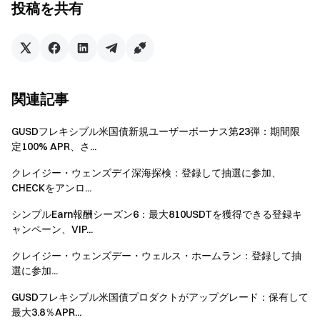
注意事項
投稿を共有
イベント商品の枠には限りがあり、先着順で提供さ
れます。申込、償還、利息配分に関する詳細なルール
については、商品申込ページをご参照ください。
アプリユーザーはバージョン7.24.0以降にアップデ
関連記事
ートしてご参加ください。
純入金＝総入金額－総出金額。内部振替は含まれま
GUSDフレキシブル米国債新規ユーザーボーナス第23弾：期間限
定100% APR、さ...
せん。
クレイジー・ウェンズデイ深海探検：登録して抽選に参加、
早期に償還された投資は総申込金額にカウントされ
CHECKをアンロ...
ず、報酬の対象外となります。
シンプルEarn報酬シーズン6：最大810USDTを獲得できる登録キ
純申込＝総申込額－総償還額。
ャンペーン、VIP...
イベント1のポジションクーポンとイベント2のデュ
クレイジー・ウェンズデー・ウェルス・ホームラン：登録して抽
アル投資トライアル資金はリアルタイムで配布されま
選に参加...
すが、1～2時間遅れる場合があります。配布後7日間
有効で、未使用の場合は自動的に失効します。
GUSDフレキシブル米国債プロダクトがアップグレード：保有して
最大3.8％APR...