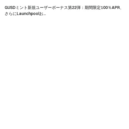
イベント3の現物特典は、ユーザーが特典条件を満た
してから14営業日以内に配布されます。サイト内メッ
GUSDミント新規ユーザーボーナス第22弾：期間限定100％APR、
さらにLaunchpoolお...
セージをご確認いただき、正確な配送情報を速やかに
ご提出ください。
現物特典は
Gate Shop
を通じて配布されます。特典
は有効期間内にクレームする必要があり、クレームさ
れなかった場合は放棄されたものとみなされます。
Gate Shopで注文が確定した後は、商品の詳細や配送
情報を変更できません。提出前にすべての情報が正確
であることをご確認ください。
Appleバンドルには以下の賞品が含まれます：
MacBook Pro M4 16インチ512GB、iPhone 17 Pro
256GB、iPad Air 13インチ256GB。
現物商品が配送できない地域については、特典は相
当するUSDTとして支払われます。現金相当額は以下
のとおりです：4,550 USDT（Appleバンドル）、2,580
USDT（MacBook Pro M4 16インチ512GB）、1,130