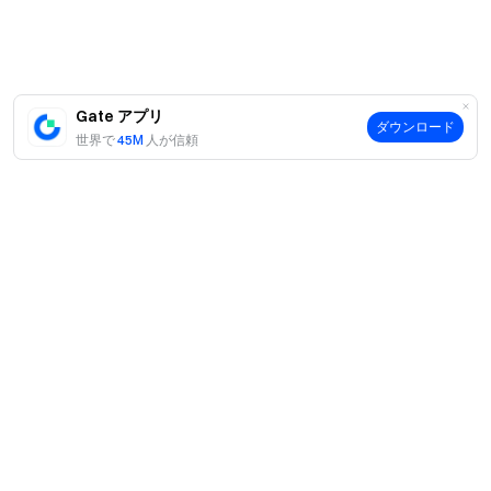
Gate アプリ
ダウンロード
世界で
45M
人が信頼
案内
当社について
商品
採用情報
P2P
サポート
ニュースルーム