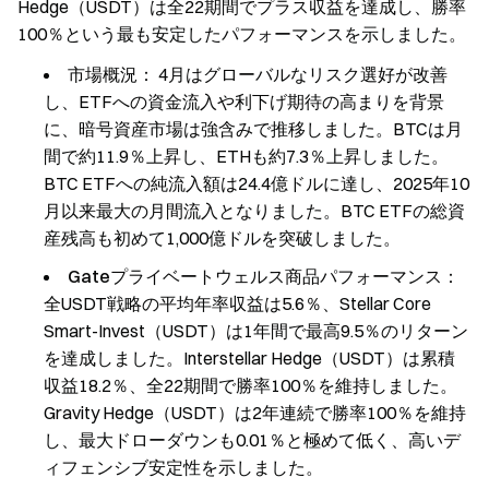
Hedge（USDT）は全22期間でプラス収益を達成し、勝率
100％という最も安定したパフォーマンスを示しました。
市場概況：
4月はグローバルなリスク選好が改善
し、ETFへの資金流入や利下げ期待の高まりを背景
に、暗号資産市場は強含みで推移しました。BTCは月
間で約11.9％上昇し、ETHも約7.3％上昇しました。
BTC ETFへの純流入額は24.4億ドルに達し、2025年10
月以来最大の月間流入となりました。BTC ETFの総資
産残高も初めて1,000億ドルを突破しました。
Gateプライベートウェルス商品パフォーマンス：
全USDT戦略の平均年率収益は5.6％、Stellar Core
Smart-Invest（USDT）は1年間で最高9.5％のリターン
を達成しました。Interstellar Hedge（USDT）は累積
収益18.2％、全22期間で勝率100％を維持しました。
Gravity Hedge（USDT）は2年連続で勝率100％を維持
し、最大ドローダウンも0.01％と極めて低く、高いデ
ィフェンシブ安定性を示しました。