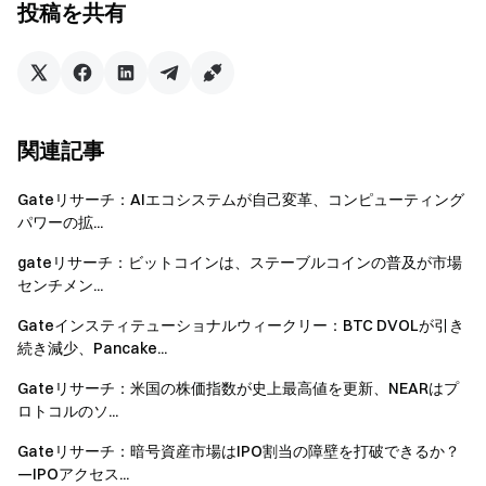
投稿を共有
Gate チーム
2026 年 5 月 15 日
暗号通貨へのゲートウェイ
関連記事
4,900 種類以上の暗号通貨を安全かつ迅速、簡単に取引可
能
Gateリサーチ：AIエコシステムが自己変革、コンピューティング
パワーの拡...
今すぐ行動を
サインアップ
して最大 10,000 ドルのウェルカムリワード
gateリサーチ：ビットコインは、ステーブルコインの普及が市場
を獲得
センチメン...
友達を招待
して 40％ のコミッションを獲得
Gateインスティテューショナルウィークリー：BTC DVOLが引き
つながりを維持しましょう
続き減少、Pancake...
Gate 公式ウェブサイトを訪問
Gateリサーチ：米国の株価指数が史上最高値を更新、NEARはプ
Gate アプリ | デスクトップをダウンロード
ロトコルのソ...
X (Twitter) でフォロー
してさらなるボーナスを獲得
Telegram コミュニティに参加
して話題のトピックを議論
Gateリサーチ：暗号資産市場はIPO割当の障壁を打破できるか？
グローバルコミュニティと交流
して最新の洞察を得る
—IPOアクセス...