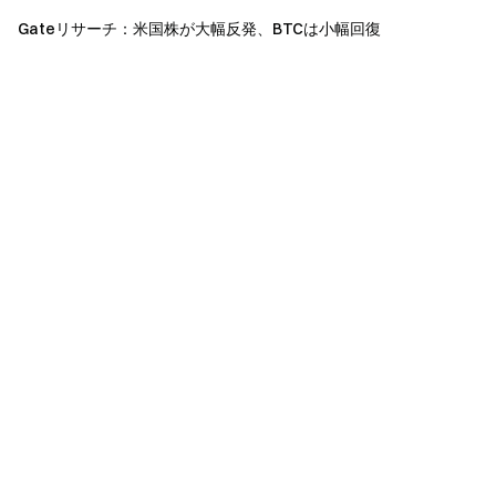
透明性とセキュリティ
Gateリサーチ：米国株が大幅反発、BTCは小幅回復
100％ の準備金証明をチェック