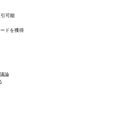
取引可能
リワードを獲得
議論
る