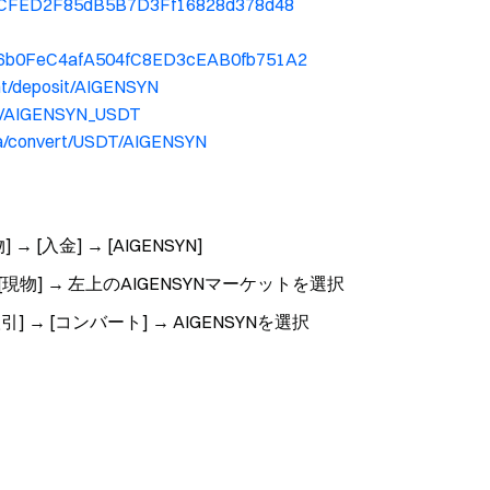
d6cCFED2F85dB5B7D3Ff16828d378d48
19f6b0FeC4afA504fC8ED3cEAB0fb751A2
nt/deposit/AIGENSYN
de/AIGENSYN_USDT
ja/convert/USDT/AIGENSYN
 → [入金] → [AIGENSYN]
→ [現物] → 左上のAIGENSYNマーケットを選択
] → [コンバート] → AIGENSYNを選択