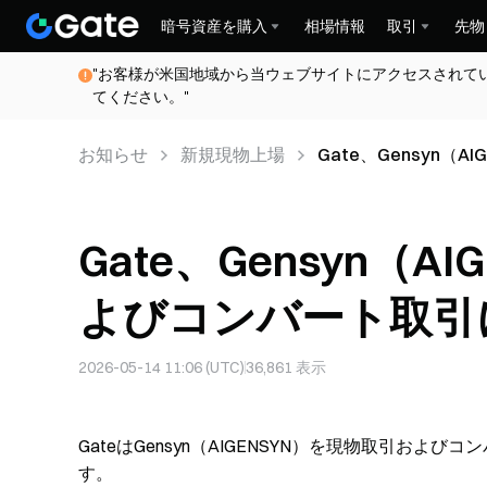
暗号資産を購入
相場情報
取引
先物
"お客様が米国地域から当ウェブサイトにアクセスされて
てください。"
お知らせ
新規現物上場
Gate、Gensyn
Gate、Gensyn（
よびコンバート取引
2026-05-14 11:06 (UTC)
36,861
表示
GateはGensyn（AIGENSYN）を現物取引お
す。