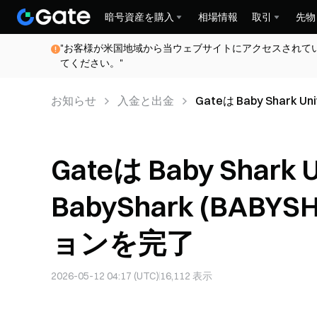
暗号資産を購入
相場情報
取引
先物
"お客様が米国地域から当ウェブサイトにアクセスされて
てください。"
お知らせ
入金と出金
Gateは Baby Shark U
ーションを完了
Gateは Baby Shark U
BabyShark (BA
ョンを完了
2026-05-12 04:17 (UTC)
16,112
表示