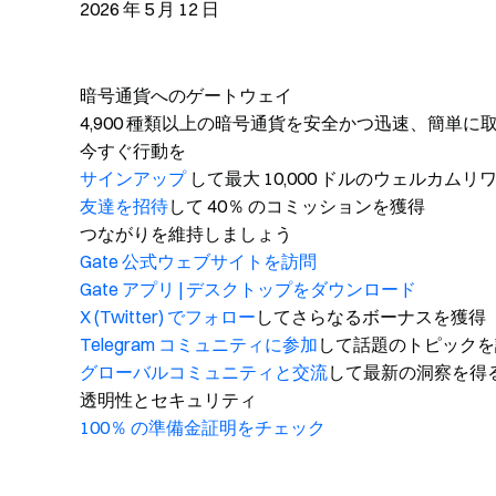
2026 年 5 月 12 日
暗号通貨へのゲートウェイ
4,900 種類以上の暗号通貨を安全かつ迅速、簡単に
今すぐ行動を
サインアップ
して最大 10,000 ドルのウェルカム
友達を招待
して 40％ のコミッションを獲得
つながりを維持しましょう
Gate 公式ウェブサイトを訪問
Gate アプリ | デスクトップをダウンロード
X (Twitter) でフォロー
してさらなるボーナスを獲得
Telegram コミュニティに参加
して話題のトピックを
グローバルコミュニティと交流
して最新の洞察を得
透明性とセキュリティ
100％ の準備金証明をチェック