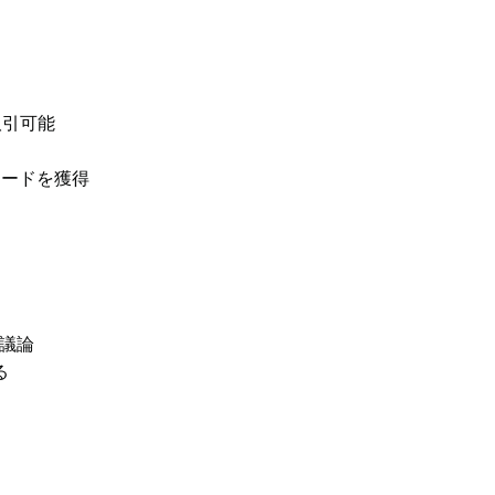
取引可能
リワードを獲得
議論
る