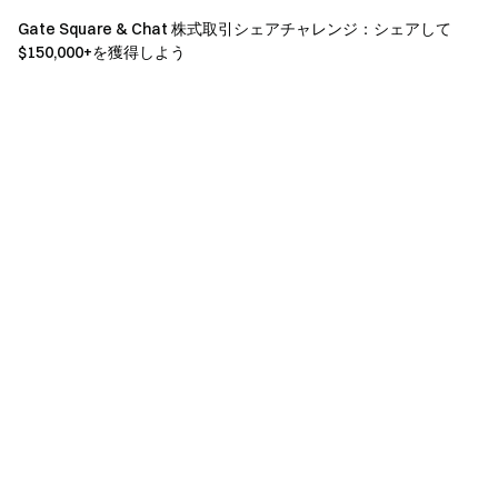
Gate Square & Chat 株式取引シェアチャレンジ：シェアして
Gateは本イベントの解釈に関して単独かつ排他的な
$150,000+を獲得しよう
権利を有し、事前通知なく条件の変更やイベントの中
止を行う場合があります。
本イベントはApple Inc.とは一切関係ありません。
英国およびその他制限地域のユーザーは、サービス
の全部または一部（本イベント、ゲーム、コンペティ
ションへの参加を含む）をご利用いただけません。制
限地域の詳細については
ユーザー契約
をご参照くださ
い。なお、これらの地域のユーザーへの勧誘やマーケ
ティングを行う意図はありません。
Gate チーム
2026 年 5 月 11 日