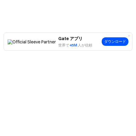
暗号通貨へのゲートウェイ
4,900 種類以上の暗号通貨を安全かつ迅速、簡単に取引可
能
今すぐ行動を
サインアップ
して最大 10,000 ドルのウェルカムリワード
Gate アプリ
を獲得
ダウンロード
世界で
45M
人が信頼
友達を招待
して 40％ のコミッションを獲得
つながりを維持しましょう
Gate 公式ウェブサイトを訪問
Gate アプリ | デスクトップをダウンロード
X (Twitter) でフォロー
してさらなるボーナスを獲得
Telegram コミュニティに参加
して話題のトピックを議論
グローバルコミュニティと交流
して最新の洞察を得る
透明性とセキュリティ
案内
100％ の準備金証明をチェック
当社について
商品
採用情報
P2P