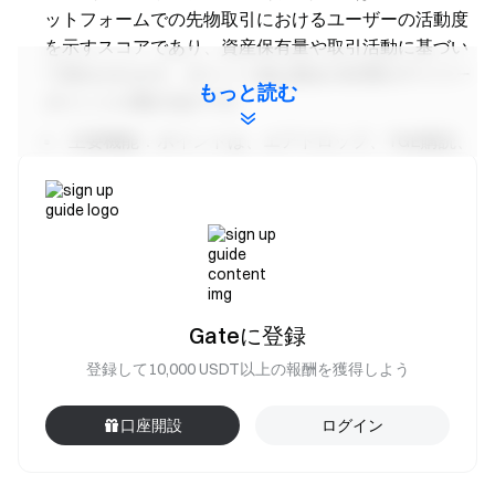
ットフォームでの先物取引におけるユーザーの活動度
を示すスコアであり、資産保有量や取引活動に基づい
て算出されます。ポイント値は過去15日間のデイリー
もっと読む
ポイントの累計合計です。
主要機能：ポイントは、エアドロップ、TGE購読、
期間限定イベントなどの特典受給資格を直接決定しま
す。ポイントが高いほど、より多くのイベントや特典
にアクセスできます。
残高計算：毎日、先物アカウント内のUSDTおよび
BTC残高（USD換算）のスナップショットが取得され
ます。アカウントがユニファイドアカウントモード
Gateに登録
（単一通貨証拠金・クロス通貨証拠金・ポートフォリ
登録して10,000 USDT以上の報酬を獲得しよう
オ証拠金）の場合は、ユニファイドアカウント内のス
ポットアカウントのUSDTおよびBTC残高を用いて資
口座開設
ログイン
産価値を計算します。該当ティアに応じて固定ポイン
トが付与されます。