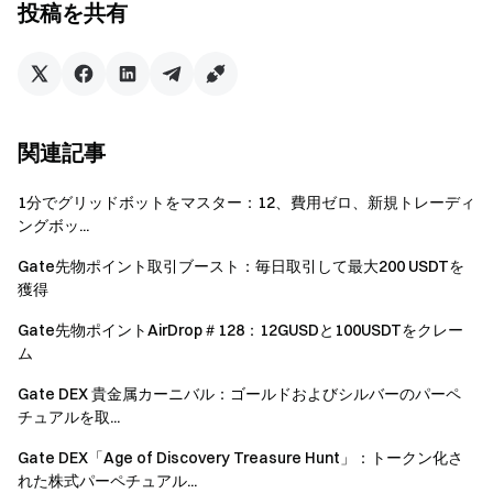
投稿を共有
注意事項
すべての参加者は報酬を受け取る前に本人確認を完
了する必要があります。
先物取引量にはコピー取引およびボット取引は含ま
関連記事
れません。
先物ポイントエアドロップのトークン報酬は、プラ
1分でグリッドボットをマスター：12、費用ゼロ、新規トレーディ
ットフォームが報酬目的でのみ配布するものであり、
ングボッ...
トークン自体はプラットフォームとは独立していま
Gate先物ポイント取引ブースト：毎日取引して最大200 USDTを
す。関連プロジェクトには一定のリスクや価格変動が
獲得
伴う場合がありますので、十分にリスクを理解した上
で慎重にご参加ください。
Gate先物ポイントAirDrop＃128：12GUSDと100USDTをクレー
ム
複数アカウントの一括登録、悪意のある取引量操
Gate DEX 貴金属カーニバル：ゴールドおよびシルバーのパーペ
作、ウォッシュトレード、自己取引等の不正行為は禁
チュアルを取...
止されています。
Gate DEX「Age of Discovery Treasure Hunt」：トークン化さ
翻訳版と英語版に相違がある場合、英語版が優先さ
れた株式パーペチュアル...
れます。