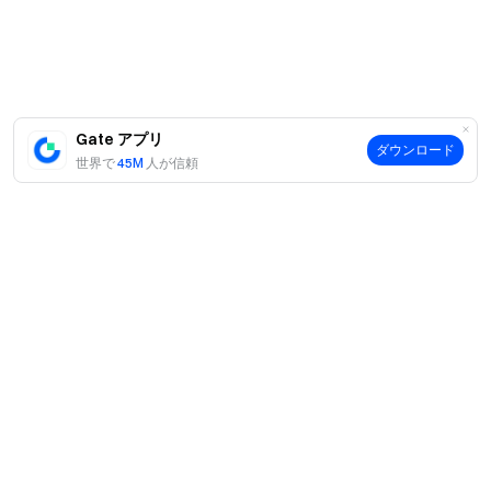
Gate チーム
2026 年 5 月 9 日
Gate アプリ
ダウンロード
暗号通貨へのゲートウェイ
世界で
45M
人が信頼
4,900 種類以上の暗号通貨を安全かつ迅速、簡単に取引可
能
今すぐ行動を
サインアップ
して最大 10,000 ドルのウェルカムリワード
を獲得
友達を招待
して 40％ のコミッションを獲得
つながりを維持しましょう
Gate 公式ウェブサイトを訪問
案内
Gate アプリ | デスクトップをダウンロード
X (Twitter) でフォロー
してさらなるボーナスを獲得
当社について
商品
Telegram コミュニティに参加
して話題のトピックを議論
採用情報
グローバルコミュニティと交流
して最新の洞察を得る
P2P