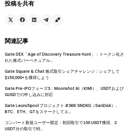
投稿を共有
アカウントモード（単一通貨マージン、クロス通貨マ
ージン、ポートフォリオマージン）の場合は、統合ア
カウント内のスポットアカウントのUSDTおよびBTC
残高を用いて資産価値を計算します。該当するティア
に応じて固定ポイントが付与されます。
関連記事
注意事項
Gate DEX「Age of Discovery Treasure Hunt」：トークン化さ
れた株式パーペチュアル...
すべての参加者は報酬受け取り前に本人確認を完了
する必要があります。
Gate Square & Chat 株式取引シェアチャレンジ：シェアして
$150,000+を獲得しよう
先物取引量にはコピー取引およびボット取引は含ま
れません。
Gate Pre-IPOフェーズ3：Moonshot AI（KIMI）、USDTおよび
GUSDでの申し込みに対応
Futuresポイントエアドロップによるトークン報酬
は、プラットフォームが報酬目的で配布するものであ
Gate Launchpool プロジェクト #369: SNDKG（SanDisk）。
BTC、ETH、GTをステークしてエ...
り、トークン自体はプラットフォームとは独立してい
ます。関連プロジェクトには一定のリスクや価格変動
コンバート新規ユーザー限定：初回取引で100 USDT獲得、2
が伴う場合があるため、参加者はリスクを十分に理解
USDT分の取引で特...