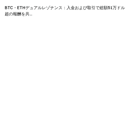
し慎重にご参加ください。
BTC・ETHデュアルレゾナンス：入金および取引で総額51万ドル
複数アカウントの一括登録、悪意ある取引量操作、
超の報酬を共...
ウォッシュトレードや自己取引は禁止されています。
翻訳版と英語版に相違がある場合、英語版が優先さ
れます。
Gateは本イベントの解釈に関して単独かつ排他的な
権利を有し、関連条件の変更や事前通知なしでイベン
トを中止する権利を有します。
本イベントはApple Inc.とは一切関係ありません。
英国およびその他制限地域のユーザーは、サービス
の全部または一部（本イベント、ゲーム、コンペティ
ションへの参加を含む）を利用できません。制限地域
の詳細は
ユーザー契約
をご参照ください。なお、これ
らの地域のユーザーに対する勧誘やマーケティングを
行う意図はありません。