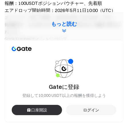
報酬：100USDTポジションバウチャー、先着順
エアドロップ開始時間：2026年5月11日10:00（UTC）
エアドロップ終了時間：2026年5月11日15:59（UTC）
もっと読む
報酬配布：引き換え完了後、約1時間以内に報酬が配布さ
れます。
Gate Futuresポイントについて
ポイントの定義：Gate Futuresポイントは、Gateプ
ラットフォームでの先物取引活動度を示す評価指標で
す。ユーザーの資産保有量や取引活動に基づき算出さ
れます。ポイント値は過去15日間の累計デイリーポイ
ントの合計です。
Gateに登録
主要機能：ポイントはエアドロップ、TGE購読、期
間限定イベントなどの特典受給資格を直接決定しま
登録して10,000 USDT以上の報酬を獲得しよう
す。ポイントが高いほど、より多くのイベントや特典
にアクセスできます。
口座開設
ログイン
残高計算：先物アカウント内のUSDTおよびBTC残
高（USD換算）を毎日スナップショットします。統合