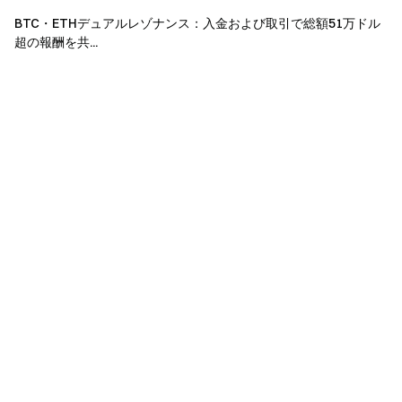
不正行為（大量アカウント登録、悪意のある取引、
BTC・ETHデュアルレゾナンス：入金および取引で総額51万ドル
自己取引、協調取引など）は厳禁です。同一の本人確
超の報酬を共...
認情報を持つ複数アカウントは1アカウントとみなさ
れます。サブアカウントは本イベントの対象外です。
マーケットメイカー、企業、機関、アフィリエイト
アカウントは本イベントの対象外です。
同時開催中の複数の招待イベントに参加した場合、
報酬の重複受取はできません。いずれか1つのイベン
ト報酬のみ受取可能です。
リファラーとレフェリーが同一IPアドレスの場合、
招待は無効となります。複数アカウントを作成して自
分自身を招待した場合は失格となり、関連する報酬は
すべて取り消されます。
翻訳版と英語版に相違が生じた場合は、英語版が優
先されます。