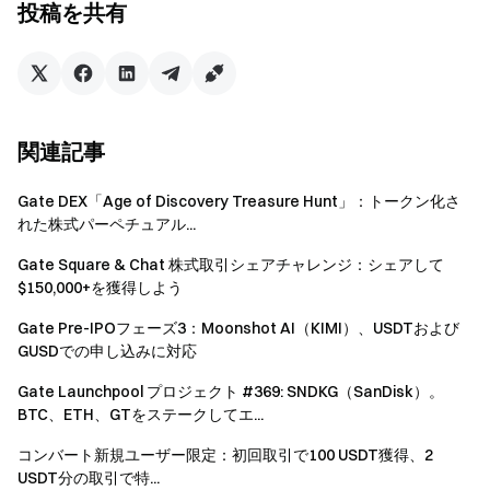
投稿を共有
参加者はイベントページの[今すぐ参加]ボタンをク
リックして登録し、本人確認を完了する必要がありま
す。報酬の受取にはこれが必須です。
イベントページの[今すぐ完了]ボタンを使用して招
待タスクを完了することを推奨します。これによりタ
関連記事
スクの状況がリアルタイムで追跡・精算されます。
Gate DEX「Age of Discovery Treasure Hunt」：トークン化さ
取引高＝買い取引高＋売り取引高
れた株式パーペチュアル...
本イベントのWLFI報酬はトークンのAirDrop形式で
Gate Square & Chat 株式取引シェアチャレンジ：シェアして
配布されます。イベント1の報酬はリアルタイムで付
$150,000+を獲得しよう
与されます。賞金プールには上限があり、先着順で実
際の配布状況により付与されます。報酬が付与されな
Gate Pre-IPOフェーズ3：Moonshot AI（KIMI）、USDTおよび
GUSDでの申し込みに対応
い場合は、賞金プールが終了したことを意味します。
イベント2および3の報酬は、イベント終了後14営業日
Gate Launchpool プロジェクト #369: SNDKG（SanDisk）。
以内にユーザーのアカウントへ配布されます。
BTC、ETH、GTをステークしてエ...
報酬獲得には、レフェリーがリファラーの専用招待
コンバート新規ユーザー限定：初回取引で100 USDT獲得、2
コードを使用して登録する必要があります。
USDT分の取引で特...