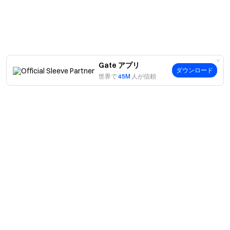
本イベントの最終解釈権はGateにあります。ご不
明点はGate公式カスタマーサポートまでお問い合わせ
ください。
本イベントはApple Inc.とは関係ありません。
招待プログラムは、ベルギー、イギリス、フラン
Gate アプリ
ダウンロード
ス、ドイツ、オランダ、トルコ、オーストリア、韓国
世界で
45M
人が信頼
およびその他の制限地域のユーザーにはご利用いただ
けません。詳細は
利用規約
をご参照ください。これら
の地域のユーザーを対象としたサービス提供やマーケ
ティングは行っておりませんのでご注意ください。
重要：暗号資産市場は非常に変動性が高いです。ユ
ーザーは必ず独立した専門家のアドバイスを受け、す
べてのリスクを十分に理解した上で慎重に取引してく
ださい。
案内
当社について
商品
採用情報
Gate チーム
P2P