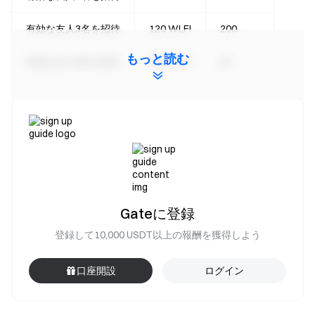
有効な友人3名を招待
120 WLFI
200
もっと読む
有効な友人8名を招待
300 WLFI
80
イベント3：新規ユーザー報酬
イベント期間中、招待された友人が以下のいずれかのタス
クを完了すると、新規ユーザーウェルカム報酬として
20〜50 WLFIを申請できます。賞金プール：60,000
WLFI、先着順で配布されます。
Gateに登録
累計現物取引 ≥ 1,000 USDT
登録して10,000 USDT以上の報酬を獲得しよう
累計先物取引 ≥ 5,000 USDT
累計TradFi取引 ≥ 1,000 USDT
口座開設
ログイン
注意事項：