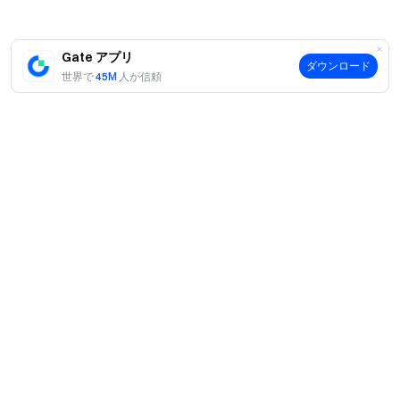
出金リンクZORO:
https://www.gate.com/ja/myaccount/funds/withdraw/ZOR
O
Gate アプリ
ダウンロード
出金リンクORTB:
世界で
45M
人が信頼
https://www.gate.com/ja/myaccount/funds/withdraw/ORT
B
出金リンクCRE8:
https://www.gate.com/ja/myaccount/funds/withdraw/CRE
8
出金リンクORNJ:
https://www.gate.com/ja/myaccount/funds/withdraw/ORN
J
案内
出金リンクLCAT:
当社について
https://www.gate.com/ja/myaccount/funds/withdraw/LCA
商品
T
採用情報
P2P
出金リンクSOULS:
サポート
ニュースルーム
https://www.gate.com/ja/myaccount/funds/withdraw/SOU
交換 & ブロック取引
VIP特典
LS
F1 Oracle Red Bull Racing 公式スポンサー