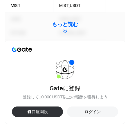
MIST
MIST_USDT
APRS
APRS_USDT
もっと読む
PSTAKE
PSTAKE_USDT
LIFE
LIFE_USDT
DEAI
DEAI_USDT
DOMI
DOMI_USDT
Gateに登録
DUEL
DUEL_USDT
登録して10,000 USDT以上の報酬を獲得しよう
GEAR
GEAR_USDT
口座開設
ログイン
GARI
GARI_USDT
VISTA
VISTA_USDT