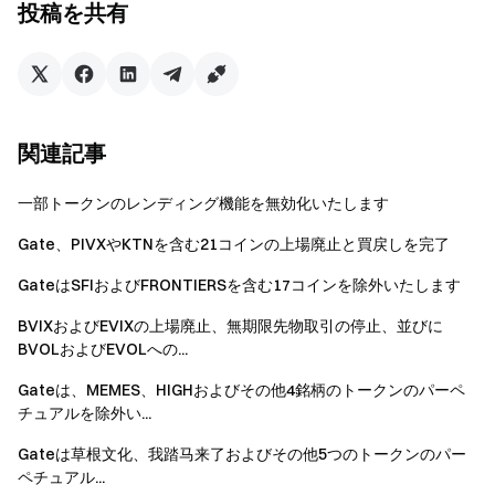
投稿を共有
CALCIFY
CALCIFY_USDT
PIZZA
PIZZA_USDT
KOII
KOII_USDT
関連記事
PTS
PTS_USDT
一部トークンのレンディング機能を無効化いたします
Gate、PIVXやKTNを含む21コインの上場廃止と買戻しを完了
DAOLITY
DAOLITY_USDT
GateはSFIおよびFRONTIERSを含む17コインを除外いたします
DMAIL
DMAIL_USDT
BVIXおよびEVIXの上場廃止、無期限先物取引の停止、並びに
BVOLおよびEVOLへの...
SEAM
SEAM_USDT
Gateは、MEMES、HIGHおよびその他4銘柄のトークンのパーペ
チュアルを除外い...
買い戻しプロセスの詳細については、以下をご参照
ください：
Gateは
草根文化
、我踏马来了およびその他5つのトークンのパー
ペチュアル...