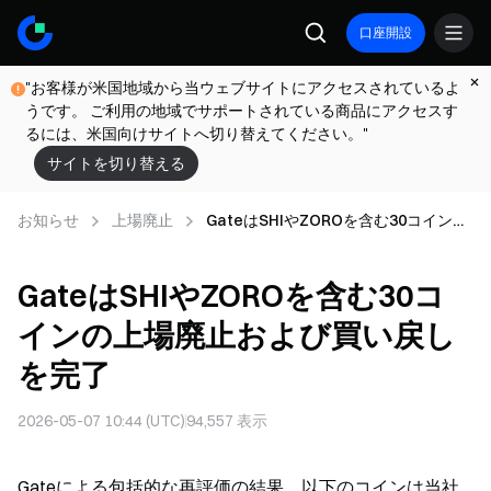
口座開設
"お客様が米国地域から当ウェブサイトにアクセスされているよ
うです。 ご利用の地域でサポートされている商品にアクセスす
るには、米国向けサイトへ切り替えてください。"
サイトを切り替える
お知らせ
上場廃止
GateはSHIやZOROを含む30コインの
上場廃止および買い戻しを完了
GateはSHIやZOROを含む30コ
インの上場廃止および買い戻し
を完了
2026-05-07 10:44 (UTC)
94,557
表示
Gateによる包括的な再評価の結果、以下のコインは当社