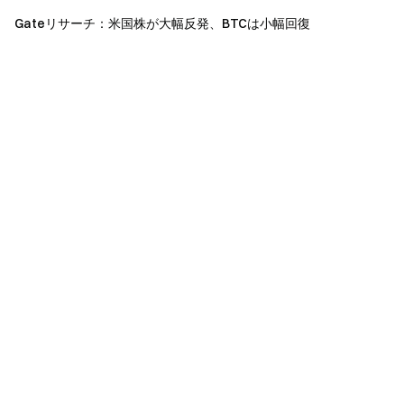
つながりを維持しましょう
Gateリサーチ：米国株が大幅反発、BTCは小幅回復
Gate 公式ウェブサイトを訪問
Gate アプリ | デスクトップをダウンロード
X (Twitter) でフォロー
してさらなるボーナスを獲得
Telegram コミュニティに参加
して話題のトピックを議論
グローバルコミュニティと交流
して最新の洞察を得る
透明性とセキュリティ
100％ の準備金証明をチェック