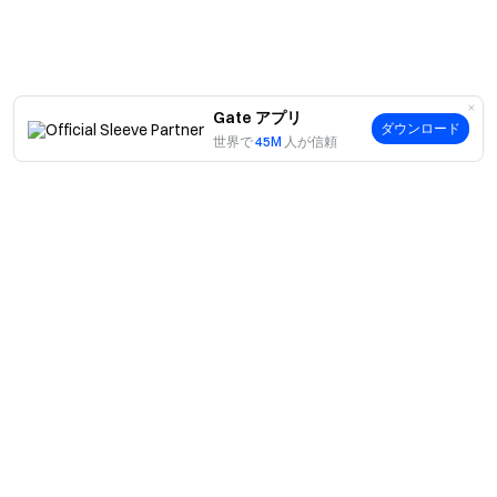
Gate アプリ
ダウンロード
世界で
45M
人が信頼
案内
当社について
商品
採用情報
P2P
サポート
ニュースルーム