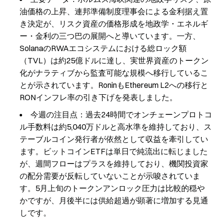
油価格の上昇、連邦準備制度理事会による金利据え置
き決定が、リスク資産の価格形成を地政学・エネルギ
ー・金利の三つ巴の展開へと導いています。一方、
SolanaのRWAエコシステムにおける総ロック額
（TVL）は約25億ドルに達し、実世界資産のトークン
化がナラティブから監査可能な規模へ移行しているこ
とが示されています。RoninもEthereum L2への移行と
RONインフレ率の引き下げを発表しました。
今週の注目点：過去24時間でオンチェーンプロトコ
ル手数料は約5,040万ドルと高水準を維持しており、ス
テーブルコイン発行者が依然として収益を牽引してい
ます。ビットコインETFは単日で純流出に転じました
が、週間フローはプラスを維持しており、機関投資家
の配分需要が反転していないことが示唆されていま
す。5月上旬のトークンアンロック圧力は比較的穏や
かですが、月後半には供給超過が顕著に増加する見通
しです。