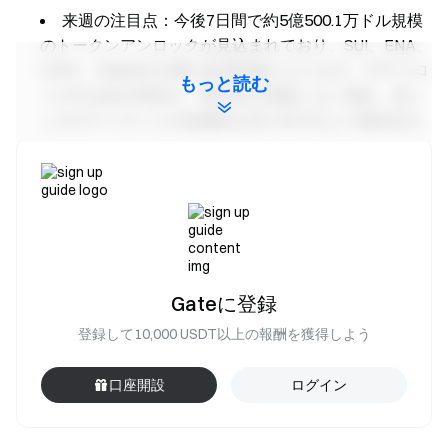
来週の注目点：今後7日間で約5億500.1万ドル規模
のトークンアンロックが見込まれており、SUI、ENA、
HYPE、EIGENが主要な監視対象となります。ETFフロ
もっと読む
ーが引き続き弱含み、委託料が回復しない場合、高レ
シオのアンロックが短期的な売り圧力をより顕在化さ
せる可能性があります。
詳細はこちら →
Gateリサーチ：FOMCのボラティリティ
が短期取引に影響、予測市場とRWAナラティブが注目を
集める
Gateリサーチ
は、テクニカル分析、相場分析、業界リサ
Gateに登録
ーチ、トレンド予測、マクロ経済政策分析など、読者向け
に深いコンテンツを提供する総合的なブロックチェーン・
登録して10,000 USDT以上の報酬を獲得しよう
暗号資産リサーチプラットフォームです。
口座開設
ログイン
免責事項
暗号資産市場への投資には高いリスクが伴います。投資判