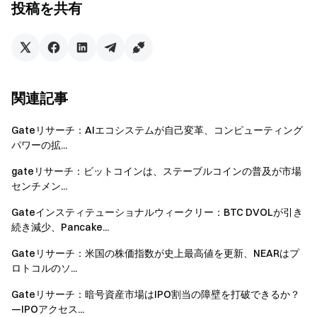
投稿を共有
断を行う前に、ご自身で十分なリサーチを行い、資産や商
品特性を十分にご理解いただきますようお願いいたしま
す。
Gate
は、これらの判断によって生じたいかなる損失
や損害についても責任を負いかねます。
関連記事
Gate チーム
Gateリサーチ：AIエコシステムが自己変革、コンピューティング
2026 年 4 月 30 日
パワーの拡...
gateリサーチ：ビットコインは、ステーブルコインの普及が市場
センチメン...
暗号通貨へのゲートウェイ
Gateインスティテューショナルウィークリー：BTC DVOLが引き
4,900 種類以上の暗号通貨を安全かつ迅速、簡単に取引可
続き減少、Pancake...
能
今すぐ行動を
Gateリサーチ：米国の株価指数が史上最高値を更新、NEARはプ
ロトコルのソ...
サインアップ
して最大 10,000 ドルのウェルカムリワード
を獲得
Gateリサーチ：暗号資産市場はIPO割当の障壁を打破できるか？
友達を招待
して 40％ のコミッションを獲得
—IPOアクセス...