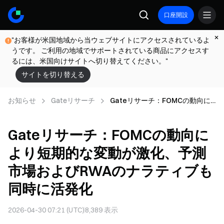
口座開設
"お客様が米国地域から当ウェブサイトにアクセスされているよ
うです。 ご利用の地域でサポートされている商品にアクセスす
るには、米国向けサイトへ切り替えてください。"
サイトを切り替える
お知らせ
Gateリサーチ
Gateリサーチ：FOMCの動向に
より短期的な変動が激化、予測市
場およびRWAのナラティブも同
Gateリサーチ：FOMCの動向に
時に活発化
より短期的な変動が激化、予測
市場およびRWAのナラティブも
同時に活発化
2026-04-30 07:21 (UTC)
8,389
表示