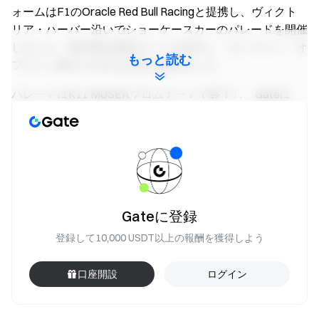
ォームはF1のOracle Red Bull Racingと提携し、ヴィクト
リア・ハーバー沿いでショーケースカーのパレードを開催
しました。展示車は指定ルートを走行し、オンライン・オ
もっと読む
フライン双方で大きな注目を集めました。
パレードはK11 MUSEAプロムナードで終了し、Gateは
「Racing the Future」屋外クロス業界展示のメディアデー
を開催いたしました。4月17日には多数の著名人、KOL、
メディア関係者が来場し、Max Verstappenの巨大ヘルメ
ットインスタレーションの公開を目撃しました。複数の
VVIPプレビューセッションも実施され、さらなる注目を
集めました。
Gateに登録
4月18日から4月24日まで、展示は一般公開され、F1の
登録して10,000 USDT以上の報酬を獲得しよう
Oracle Red Bull Racingによる2026年モデルの車両や主要
機器、没入型インタラクティブ体験が展開されました。オ
口座開設
ログイン
ープニング初日だけで来場者数は10,000人を超え、レース
エンジニアリングやドライバー装備、インタラクティブイ