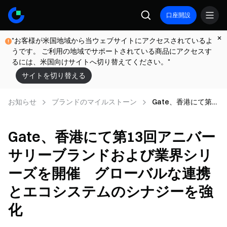
口座開設
"お客様が米国地域から当ウェブサイトにアクセスされているよ
うです。 ご利用の地域でサポートされている商品にアクセスす
るには、米国向けサイトへ切り替えてください。"
サイトを切り替える
お知らせ
ブランドのマイルストーン
Gate、香港にて第
13回アニバーサリー
ブランドおよび業界
Gate、香港にて第13回アニバー
シリーズを開催 グ
ローバルな連携とエ
サリーブランドおよび業界シリ
コシステムのシナジ
ーを強化
ーズを開催 グローバルな連携
とエコシステムのシナジーを強
化