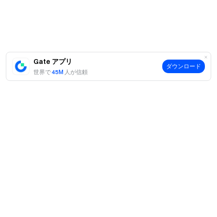
4月20日、K11 MUSEAにてブルーカーペットセレモニー
Gate アプリ
が開催され、記念プログラムは重要な節目を迎えました。
ダウンロード
世界で
45M
人が信頼
Gate創業者兼CEOのDr. Hanが出席し、プラットフォーム
の発展を振り返るとともに、ユーザー中心のイノベーショ
ンとコンプライアンスへの取り組みを改めて表明いたしま
した。
案内
当社について
商品
採用情報
P2P