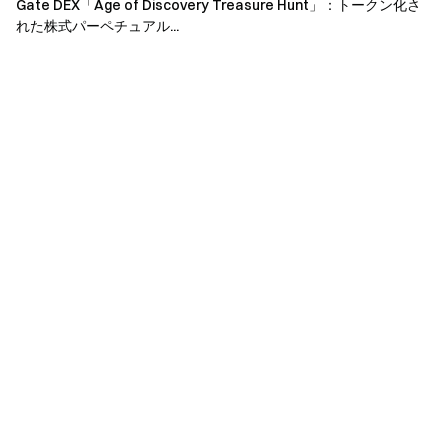
Gate DEX「Age of Discovery Treasure Hunt」：トークン化さ
Simple Earnタスク：
Simple Earnの固定期間商品に
れた株式パーペチュアル...
1,000USDT以上登録すると1回分のチャンスを獲得で
きます。
ステーキングタスク：
純ステーキング額が
1,000USDT以上となると1回分のチャンスを獲得でき
ます。
VIPタスク：
イベント期間中に初めてVIP5以上へア
ップグレードしたユーザーは3回分のチャンスを獲得
できます。
イベント2：Simple Earn USDT商品で6％APRを享
受
本セッションでは、最大6％APRのUSDT14日間固定期間
商品を期間限定で提供します。イベント期間中に純入金額
1,000USDT以上のユーザーは登録可能です。新規・既存
ユーザーともにETH、USDD、XAUT、ES、AIA、