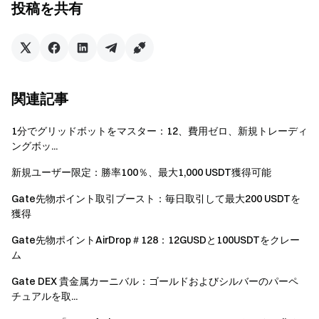
ャンス
投稿を共有
先物取引高タスク：
下記の先物取引高に達すると
ミステリーボックスのチャンスを獲得できます（重複
可、各段階につき1回まで）：
累計先物取引高2,000USDT以上 — 1回分のチャンス
関連記事
累計先物取引高10,000USDT以上 — 追加で1回分のチ
ャンス
1分でグリッドボットをマスター：12、費用ゼロ、新規トレーディ
累計先物取引高50,000USDT以上 — 追加で1回分のチ
ングボッ...
ャンス
累計先物取引高100,000USDT以上 — 追加で1回分のチ
新規ユーザー限定：勝率100％、最大1,000 USDT獲得可能
ャンス
Gate先物ポイント取引ブースト：毎日取引して最大200 USDTを
累計先物取引高1,000,000USDT以上 — 追加で1回分の
獲得
チャンス
Gate先物ポイントAirDrop＃128：12GUSDと100USDTをクレー
招待タスク：
ユーザーをイベントに招待し、招待
ム
されたユーザーがイベント期間中に先物新規ユーザー
Gate DEX 貴金属カーニバル：ゴールドおよびシルバーのパーペ
タスクを完了すると、1人につき1回分のチャンス（最
チュアルを取...
大10回分）を獲得できます。