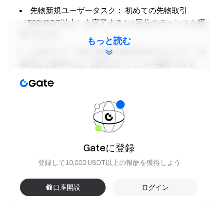
先物新規ユーザータスク：
初めての先物取引
（500USDT以上）を完了すると1回分のチャンスを獲
得できます。
もっと読む
入金タスク：
純入金額が500USDT以上となり、24
時間以上維持すると1回分のチャンスを獲得できま
す。
即時スワップ取引高タスク：
即時スワップ取引高
が1日あたり100USDTに達すると1回分のチャンスを獲
得できます。
現物取引高タスク：
下記の現物取引高に達すると
ミステリーボックスのチャンスを獲得できます（重複
Gateに登録
可、各段階につき1回まで）：
登録して10,000 USDT以上の報酬を獲得しよう
累計現物取引高500USDT以上 — 1回分のチャンス
累計現物取引高2,000USDT以上 — 追加で1回分のチャ
口座開設
ログイン
ンス
累計現物取引高10,000USDT以上 — 追加で1回分のチ