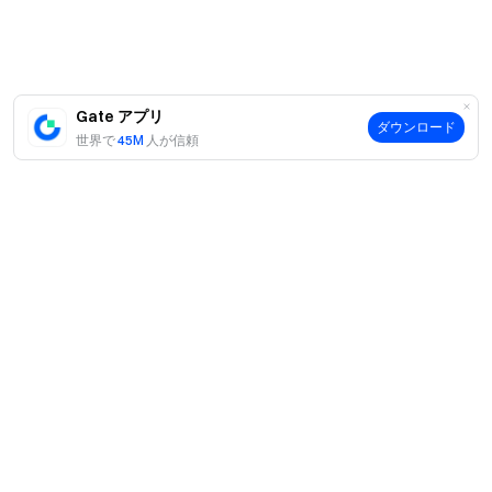
SWCH、0G、APTなどのSimple Earnにも参加でき、最大
200％のAPRを享受できます。
通貨
期間（日）
APR
ユーザーごとの最
Gate アプリ
ダウンロード
世界で
45M
人が信頼
USDT
14
6％
20,000US
ETH
フレキシブル
12.19％
-
USDD
フレキシブル
5％
-
XAUT
フレキシブル
15.35％
-
ES
21
150％
-
案内
AIA
30
25％
-
当社について
商品
採用情報
SWCH
7
200％
-
P2P
サポート
ニュースルーム