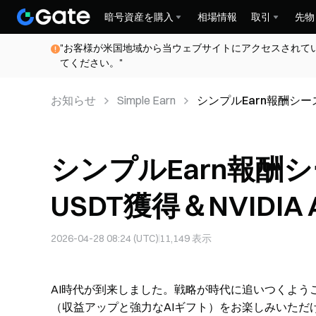
暗号資産を購入
相場情報
取引
先物
"お客様が米国地域から当ウェブサイトにアクセスされて
てください。"
お知らせ
Simple Earn
シンプルEarn報酬シーズン3
当たる
シンプルEarn報酬シ
USDT獲得＆NVIDIA 
2026-04-28 08:24 (UTC)
11,149
表示
AI時代が到来しました。戦略が時代に追いつくようご準備
（収益アップと強力なAIギフト）をお楽しみいただ