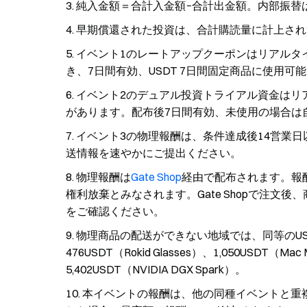
純入金額＝合計入金額−合計出金額。内部振替
早期償還された投資は、合計購読量に計上され
イベント1のレートアップクーポンはリアルタイ
き、7日間有効、USDT 7日間固定商品に使用
イベント2のデュアル投資トライアル資金はリ
があります。配布後7日間有効、未使用の場合は
イベント3の物理報酬は、条件達成後14営業
送情報を速やかにご提出ください。
物理報酬は
Gate Shop
経由で配布されます。報
権利放棄とみなされます。Gate Shopで注
をご確認ください。
物理商品の配送ができない地域では、同等のU
476USDT（Rokid Glasses）、1,050USDT（Mac Mi
5,402USDT（NVIDIA DGX Spark）。
本イベントの報酬は、他の同種イベントと重