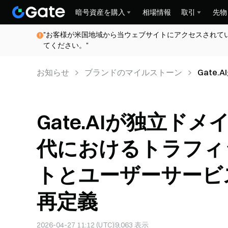
暗号資産を購入
相場情報
取引
先物
"お客様が米国地域から当ウェブサイトにアクセスされて
てください。"
お知らせ
ブランドのマイルストーン
Gate
ィック
ダイム
Gate.AIが独立ド
代におけるトラフィ
トとユーザーサービ
再定義
2026-04-27 11:12 (UTC)
9,063
表示