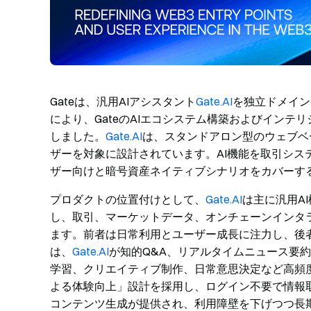
Gateは、汎用AIアシスタント
Gate.AI
を独立ドメイン
により、GateのAIエコシステム構築およびインテ
しました。
Gate.AI
は、スタンドアロン型のウェブベ
ザーを対象に設計されています。AI機能を取引シス
ザー向けと暗号資産ネイティブシナリオをカバーする
プロダクトの位置付けとして、
Gate.AI
は主に汎用A
し、取引、マーケットデータ、オンチェーンインタ
ます。前者は日常利用とユーザー成長に注力し、後
は、
Gate.AI
が知的Q&A、リアルタイムニュース要
学習、クリエイティブ制作、日常意思決定など高頻
よる体験向上」設計を採用し、ログイン不要で情報
コンテンツ生成が提供され、利用障壁を下げつつ長