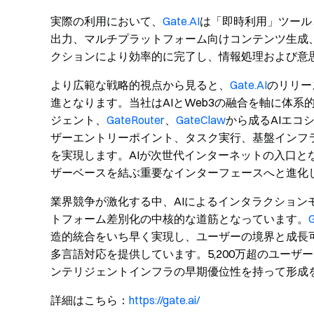
実際の利用において、
Gate.AI
は「即時利用」ツール
出力、マルチプラットフォーム向けコンテンツ生成
クションにより効率的に完了し、情報処理および意
より広範な戦略的視点から見ると、
Gate.AI
のリリー
進となります。当社はAIとWeb3の融合を軸に体
ジェント、
GateRouter
、
GateClaw
から成るAIエコ
ザーエントリーポイント、タスク実行、基盤インフ
を実現します。AIが次世代インターネットの入口と
ザーベースを結ぶ重要なインターフェースへと進化
業界競争が激化する中、AIによるインタラクショ
トフォーム差別化の中核的な道筋となっています。
G
造的統合をいち早く実現し、ユーザーの境界と成長
多言語対応を提供しています。5,200万超のユーザー
ンテリジェントインフラの早期優位性を持って形成
詳細はこちら：
https://gate.ai/