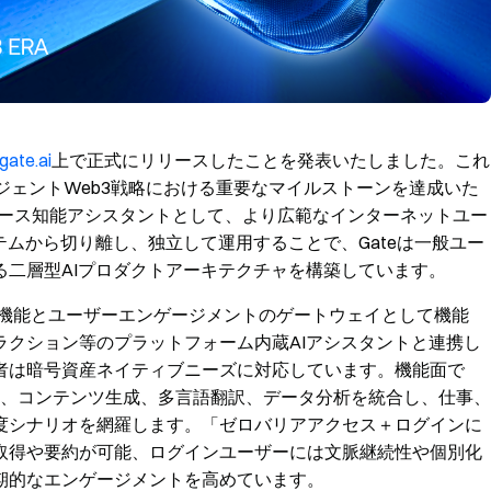
gate.ai
上で正式にリリースしたことを発表いたしました。これ
リジェントWeb3戦略における重要なマイルストーンを達成いた
ース知能アシスタントとして、より広範なインターネットユー
テムから切り離し、独立して運用することで、Gateは一般ユー
二層型AIプロダクトアーキテクチャを構築しています。
I機能とユーザーエンゲージメントのゲートウェイとして機能
ラクション等のプラットフォーム内蔵AIアシスタントと連携し
者は暗号資産ネイティブニーズに対応しています。機能面で
約、コンテンツ生成、多言語翻訳、データ分析を統合し、仕事、
度シナリオを網羅します。「ゼロバリアアクセス＋ログインに
取得や要約が可能、ログインユーザーには文脈継続性や個別化
期的なエンゲージメントを高めています。