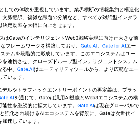
としての体験を重視しています。業界横断の情報集約と構造化
、文脈翻訳、複雑な課題の分解など、すべてが対話型インタラ
思決定効率を大幅に向上させます。
スはGateのインテリジェントWeb3戦略実現に向けた大きな前
系的なフレームワークを構築しており、
Gate.AI
、
Gate for AI
エー
システムを段階的に形成しています。このエコシステムはユー
ラを連携させ、クローズドループ型インテリジェントシステム
なる中、
Gate.AI
はユーティリティツールから、より広範なユー
しています。
ンモデルやトラフィックエントリーポイントの再定義は、プラッ
ate.AI
を通じて、Gateは汎用AI機能とWeb3エコシステムの構
可能性を継続的に拡大しています。
Gate.AI
は現在グローバルで
と強化され続けるAIエコシステムを背景に、Gateは次世代イ
を加速しています。