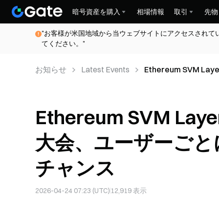
暗号資産を購入
相場情報
取引
先物
"お客様が米国地域から当ウェブサイトにアクセスされて
てください。"
お知らせ
Latest Events
Ethereum SVM 
17,570 ES獲得のチ
Ethereum SVM La
大会、ユーザーごとに最
チャンス
2026-04-24 07:23 (UTC)
12,919
表示