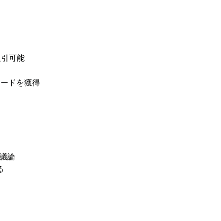
取引可能
リワードを獲得
議論
る