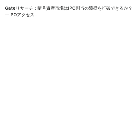
Gate チーム
2026 年 4 月 22 日
Gateリサーチ：暗号資産市場はIPO割当の障壁を打破できるか？
—IPOアクセス...
暗号通貨へのゲートウェイ
4,900 種類以上の暗号通貨を安全かつ迅速、簡単に取引可
能
今すぐ行動を
サインアップ
して最大 10,000 ドルのウェルカムリワード
を獲得
友達を招待
して 40％ のコミッションを獲得
つながりを維持しましょう
Gate 公式ウェブサイトを訪問
Gate アプリ | デスクトップをダウンロード
X (Twitter) でフォロー
してさらなるボーナスを獲得
Telegram コミュニティに参加
して話題のトピックを議論
グローバルコミュニティと交流
して最新の洞察を得る
透明性とセキュリティ