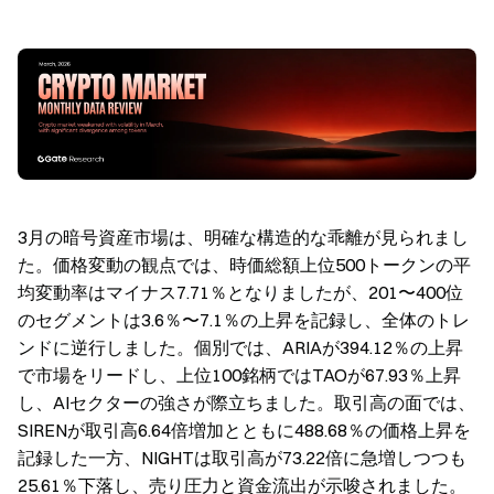
3月の暗号資産市場は、明確な構造的な乖離が見られまし
た。価格変動の観点では、時価総額上位500トークンの平
均変動率はマイナス7.71％となりましたが、201〜400位
のセグメントは3.6％〜7.1％の上昇を記録し、全体のトレ
ンドに逆行しました。個別では、ARIAが394.12％の上昇
で市場をリードし、上位100銘柄ではTAOが67.93％上昇
し、AIセクターの強さが際立ちました。取引高の面では、
SIRENが取引高6.64倍増加とともに488.68％の価格上昇を
記録した一方、NIGHTは取引高が73.22倍に急増しつつも
25.61％下落し、売り圧力と資金流出が示唆されました。