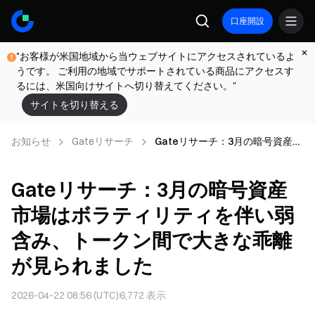
口座開設
"お客様が米国地域から当ウェブサイトにアクセスされているよ
うです。 ご利用の地域でサポートされている商品にアクセスす
るには、米国向けサイトへ切り替えてください。"
サイトを切り替える
お知らせ
Gateリサーチ
Gateリサーチ：3月の暗号資産市
場はボラティリティを伴い弱含
み、トークン間で大きな乖離が見
Gateリサーチ：3月の暗号資産
られました
市場はボラティリティを伴い弱
含み、トークン間で大きな乖離
が見られました
2026-04-22 08:56 (UTC)
6,772
表示