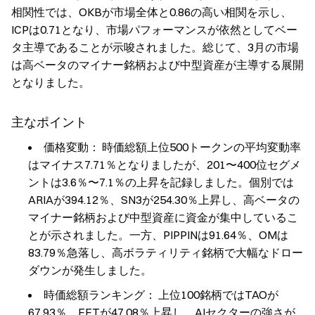
相関性では、OKBが市場全体と0.86の高い相関を示し、
ICPは0.71となり、市場パフォーマンスが依然としてベー
タ主導であることが示唆されました。総じて、3月の市場
は高ベータのマイナー銘柄および中型資産が主導する展開
となりました。
主なポイント
価格変動：
時価総額上位500トークンの平均変動率
はマイナス7.71％となりましたが、201〜400位セグメ
ントは3.6％〜7.1％の上昇を記録しました。個別では
ARIAが394.12％、SN3が254.30％上昇し、高ベータの
マイナー銘柄および中型資産に資金が集中しているこ
とが示されました。一方、PIPPINは91.64％、OMは
83.79％急落し、高ボラティリティ銘柄で大幅なドロー
ダウンが発生しました。
時価総額ランキング：
上位100銘柄ではTAOが
67.93％、FETが47.08％上昇し、AIセクターの強さが