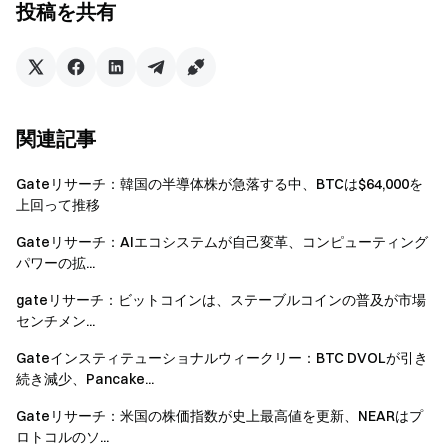
投稿を共有
詳細はこちら
→
Gateリサーチ：3月の暗号資産市場はボ
ラティリティを伴い軟調推移、トークン間で顕著な乖離
Gateリサーチ
は、テクニカル分析、相場分析、業界リサ
ーチ、トレンド予測、マクロ経済政策分析など、読者向け
関連記事
に深いコンテンツを提供する総合的なブロックチェーン・
暗号資産リサーチプラットフォームです。
Gateリサーチ：韓国の半導体株が急落する中、BTCは$64,000を
上回って推移
免責事項
Gateリサーチ：AIエコシステムが自己変革、コンピューティング
パワーの拡...
暗号資産市場への投資は高いリスクを伴います。ご利用者
様ご自身で十分なリサーチを行い、資産や商品性質を十分
gateリサーチ：ビットコインは、ステーブルコインの普及が市場
にご理解の上、投資判断を行ってください。
Gate
は、こ
センチメン...
れらの判断によって生じたいかなる損失や損害についても
Gateインスティテューショナルウィークリー：BTC DVOLが引き
責任を負いません。
続き減少、Pancake...
Gateリサーチ：米国の株価指数が史上最高値を更新、NEARはプ
ロトコルのソ...