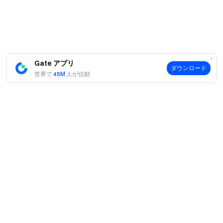
100％ の準備金証明をチェック
Gate アプリ
ダウンロード
世界で
45M
人が信頼
案内
当社について
商品
採用情報
P2P