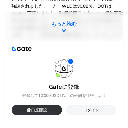
強調されました。一方、WLDは30.82％、DOTは
25.32％下落しました。時価総額ランキングと価格変動
率の散布図からは、マイナー銘柄および中型資産が主
もっと読む
なAlpha機会を提供する一方、ボラティリティとリスク
も高いこと、大型資産は調整局面に入っていることが
示唆されます。
取引高の拡大：
SIRENは取引高6.64倍増加とともに
488.68％の価格上昇、ONTは取引高24.24倍増加と
98.20％の上昇を記録し、強い資金主導の価格変動の勢
いが見られました。一方、NIGHTは取引高が73.22倍に
急増しつつも25.61％下落し、売り圧力と資金流出が示
Gateに登録
唆されました。
登録して10,000 USDT以上の報酬を獲得しよう
トークン相関性：
OKBは市場全体と0.86の高い相
関、ICPは0.71、CHZは0.65と低めであり、市場は依然
口座開設
ログイン
としてベータ主導であるものの、一部セクターでは独
立したトレンドが現れ始めていることが示唆されま
す。