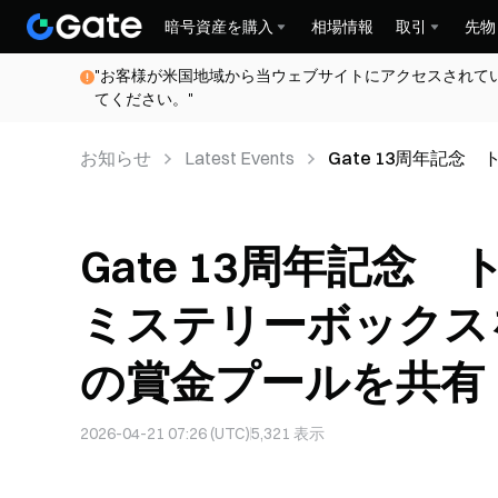
暗号資産を購入
相場情報
取引
先物
"お客様が米国地域から当ウェブサイトにアクセスされて
てください。"
お知らせ
Latest Events
Gate 13周年記
30,000 USDTの
Gate 13周年記
ミステリーボックスを開
の賞金プールを共有
2026-04-21 07:26 (UTC)
5,321
表示